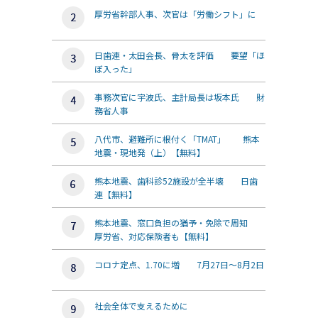
厚労省幹部人事、次官は「労働シフト」に
日歯連・太田会長、骨太を評価 要望「ほ
ぼ入った」
事務次官に宇波氏、主計局長は坂本氏 財
務省人事
八代市、避難所に根付く「TMAT」 熊本
地震・現地発（上）【無料】
熊本地震、歯科診52施設が全半壊 日歯
連【無料】
熊本地震、窓口負担の猶予・免除で周知
厚労省、対応保険者も【無料】
コロナ定点、1.70に増 7月27日～8月2日
社会全体で支えるために