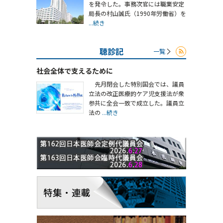
を発令した。事務次官には職業安定
局長の村山誠氏（1990年労働省）を
...続き
聴診記
一覧
社会全体で支えるために
先月閉会した特別国会では、議員
立法の改正医療的ケア児支援法が衆
参共に全会一致で成立した。議員立
法の
...続き