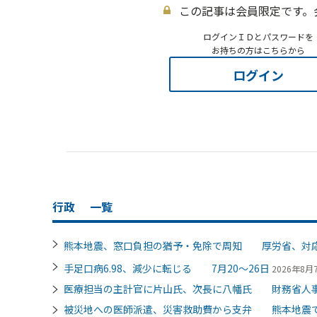
この記事は会員限定です。
ログインＩＤとパスワードを
お持ちの方はこちらから
ログイン
行政
一覧
熊本地震、窓口負担の猶予・免除で周知 厚労省、対
手足口病6.98、減少に転じる 7月20～26日
2026年8月7
医療担当の主計官に片山氏、次長に八幡氏 財務省人
被災地への医師派遣、災害救助費から支弁 熊本地震