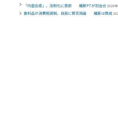
「内密出産」、法制化に意欲 維新PTが初会合
2026年
食料品の消費税減税、自民に賛否両論 維新は賛成
20