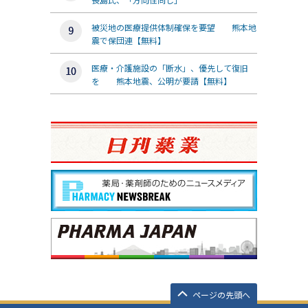
被災地の医療提供体制確保を要望 熊本地
震で保団連【無料】
医療・介護施設の「断水」、優先して復旧
を 熊本地震、公明が要請【無料】
ページの先頭へ