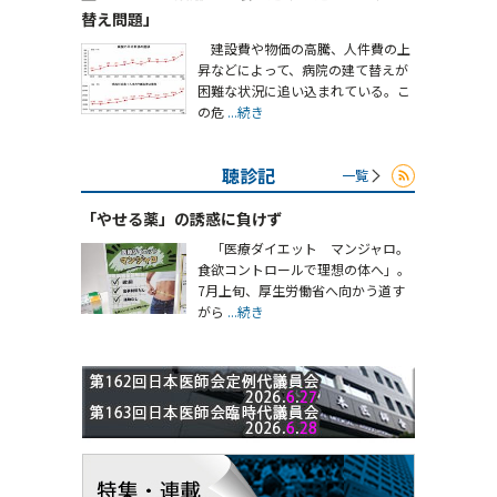
替え問題」
建設費や物価の高騰、人件費の上
昇などによって、病院の建て替えが
困難な状況に追い込まれている。こ
の危
...続き
聴診記
一覧
「やせる薬」の誘惑に負けず
「医療ダイエット マンジャロ。
食欲コントロールで理想の体へ」。
7月上旬、厚生労働省へ向かう道す
がら
...続き