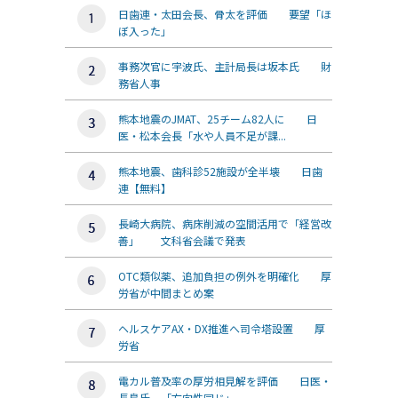
日歯連・太田会長、骨太を評価 要望「ほ
ぼ入った」
事務次官に宇波氏、主計局長は坂本氏 財
務省人事
熊本地震のJMAT、25チーム82人に 日
医・松本会長「水や人員不足が課...
熊本地震、歯科診52施設が全半壊 日歯
連【無料】
長崎大病院、病床削減の空間活用で「経営改
善」 文科省会議で発表
OTC類似薬、追加負担の例外を明確化 厚
労省が中間まとめ案
ヘルスケアAX・DX推進へ司令塔設置 厚
労省
電カル普及率の厚労相見解を評価 日医・
長島氏、「方向性同じ」