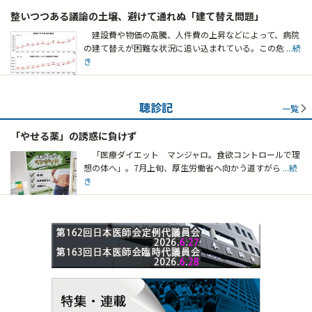
整いつつある議論の土壌、避けて通れぬ「建て替え問題」
建設費や物価の高騰、人件費の上昇などによって、病院
の建て替えが困難な状況に追い込まれている。この危
...続
き
聴診記
一覧
「やせる薬」の誘惑に負けず
「医療ダイエット マンジャロ。食欲コントロールで理
想の体へ」。7月上旬、厚生労働省へ向かう道すがら
...続
き