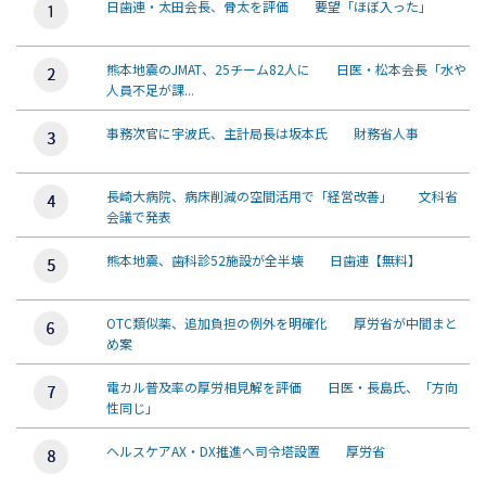
日歯連・太田会長、骨太を評価 要望「ほぼ入った」
熊本地震のJMAT、25チーム82人に 日医・松本会長「水や
人員不足が課...
事務次官に宇波氏、主計局長は坂本氏 財務省人事
長崎大病院、病床削減の空間活用で「経営改善」 文科省
会議で発表
熊本地震、歯科診52施設が全半壊 日歯連【無料】
OTC類似薬、追加負担の例外を明確化 厚労省が中間まと
め案
電カル普及率の厚労相見解を評価 日医・長島氏、「方向
性同じ」
ヘルスケアAX・DX推進へ司令塔設置 厚労省