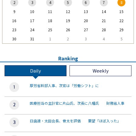
2
3
4
5
6
7
8
9
10
11
12
13
14
15
16
17
18
19
20
21
22
23
24
25
26
27
28
29
30
31
1
2
3
4
5
Ranking
Daily
Weekly
厚労省幹部人事、次官は「労働シフト」に
医療担当の主計官に片山氏、次長に八幡氏 財務省人事
日歯連・太田会長、骨太を評価 要望「ほぼ入った」