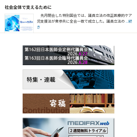
社会全体で支えるために
先月閉会した特別国会では、議員立法の改正医療的ケア
児支援法が衆参共に全会一致で成立した。議員立法の
...続
き