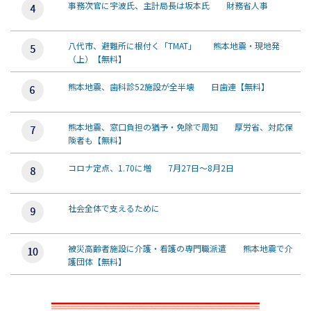
事務次官に宇波氏、主計局長は坂本氏 財務省人事
八代市、避難所に根付く「TMAT」 熊本地震・現地発
（上）【無料】
熊本地震、歯科診52施設が全半壊 日歯連【無料】
熊本地震、窓口負担の猶予・免除で周知 厚労省、対応保
険者も【無料】
コロナ定点、1.70に増 7月27日～8月2日
社会全体で支えるために
被災高齢者施設に介護・看護の専門職派遣 熊本地震で介
護団体【無料】