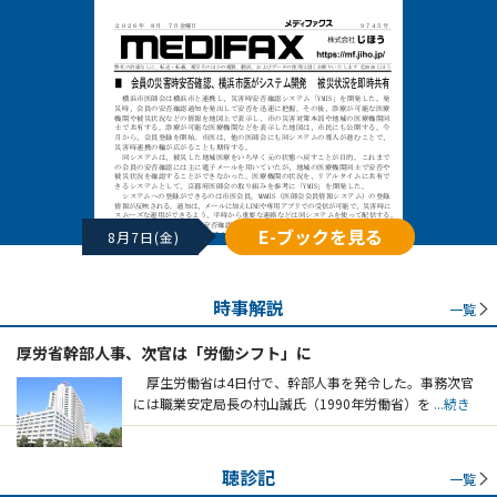
E-ブックを見る
8月7日(金)
時事解説
一覧
厚労省幹部人事、次官は「労働シフト」に
厚生労働省は4日付で、幹部人事を発令した。事務次官
には職業安定局長の村山誠氏（1990年労働省）を
...続き
聴診記
一覧