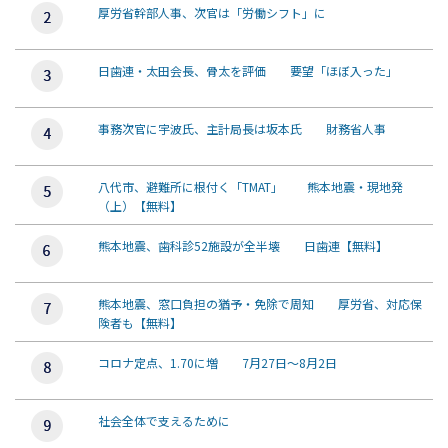
厚労省幹部人事、次官は「労働シフト」に
日歯連・太田会長、骨太を評価 要望「ほぼ入った」
事務次官に宇波氏、主計局長は坂本氏 財務省人事
八代市、避難所に根付く「TMAT」 熊本地震・現地発
（上）【無料】
熊本地震、歯科診52施設が全半壊 日歯連【無料】
熊本地震、窓口負担の猶予・免除で周知 厚労省、対応保
険者も【無料】
コロナ定点、1.70に増 7月27日～8月2日
社会全体で支えるために