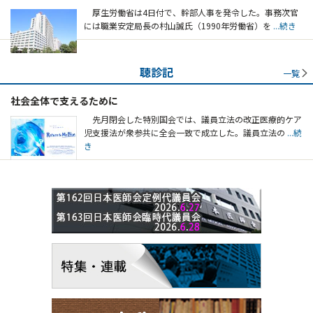
厚生労働省は4日付で、幹部人事を発令した。事務次官
には職業安定局長の村山誠氏（1990年労働省）を
...続き
聴診記
一覧
社会全体で支えるために
先月閉会した特別国会では、議員立法の改正医療的ケア
児支援法が衆参共に全会一致で成立した。議員立法の
...続
き