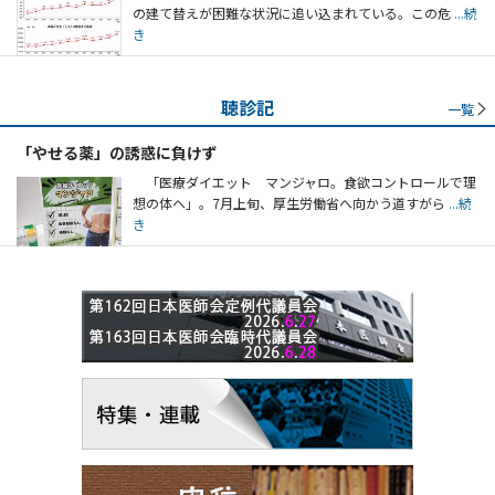
の建て替えが困難な状況に追い込まれている。この危
...続
き
聴診記
一覧
「やせる薬」の誘惑に負けず
「医療ダイエット マンジャロ。食欲コントロールで理
想の体へ」。7月上旬、厚生労働省へ向かう道すがら
...続
き