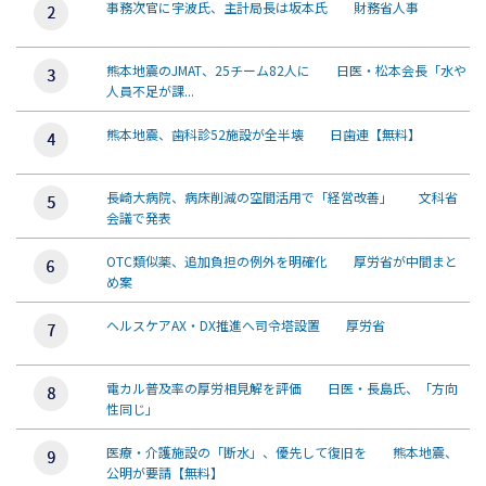
事務次官に宇波氏、主計局長は坂本氏 財務省人事
熊本地震のJMAT、25チーム82人に 日医・松本会長「水や
人員不足が課...
熊本地震、歯科診52施設が全半壊 日歯連【無料】
長崎大病院、病床削減の空間活用で「経営改善」 文科省
会議で発表
OTC類似薬、追加負担の例外を明確化 厚労省が中間まと
め案
ヘルスケアAX・DX推進へ司令塔設置 厚労省
電カル普及率の厚労相見解を評価 日医・長島氏、「方向
性同じ」
医療・介護施設の「断水」、優先して復旧を 熊本地震、
公明が要請【無料】