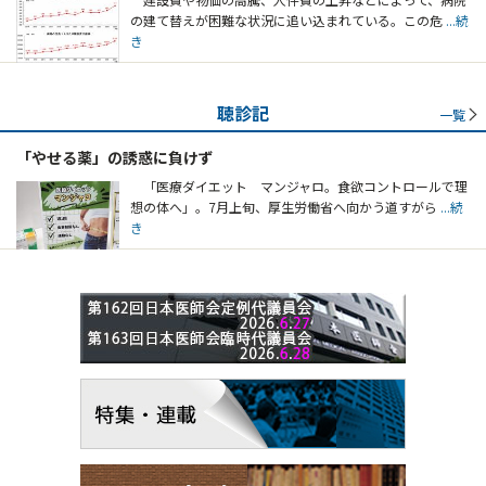
の建て替えが困難な状況に追い込まれている。この危
...続
き
聴診記
一覧
「やせる薬」の誘惑に負けず
「医療ダイエット マンジャロ。食欲コントロールで理
想の体へ」。7月上旬、厚生労働省へ向かう道すがら
...続
き