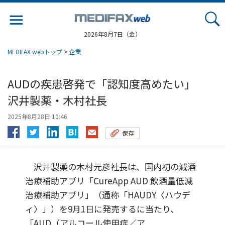
Jump
to
navigation
2026年8月7日（金）
MEDIFAX webトップ
>
企業
AUDの疾患啓発で「認知度高めたい」
沢井製薬・木村社長
2025年8月28日 10:46
保存
沢井製薬の木村元彦社長は、国内初の減酒
治療補助アプリ「CureApp AUD 飲酒量低減
治療補助アプリ」（通称「HAUDY〈ハウデ
ィ〉」）を9月1日に発売するに当たり、
「AUD（アルコール使用症／ア...