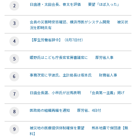
日歯連・太田会長、骨太を評価 要望「ほぼ入った」
会員の災害時安否確認、横浜市医がシステム開発 被災状
況を即時共有
【厚生労働省辞令】（8月7日付）
姫野氏はこども庁長官官房審議官に 厚労省人事
事務次官に宇波氏、主計局長は坂本氏 財務省人事
日歯会長選、小林氏が出馬表明 「会員第一主義」掲げ
医政局の組織再編を通知 厚労省、4日付
被災地の医療提供体制確保を要望 熊本地震で保団連【無
料】