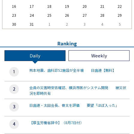
16
17
18
19
20
21
22
23
24
25
26
27
28
29
30
31
1
2
3
4
5
Ranking
Daily
Weekly
熊本地震、歯科診52施設が全半壊 日歯連【無料】
会員の災害時安否確認、横浜市医がシステム開発 被災状
況を即時共有
日歯連・太田会長、骨太を評価 要望「ほぼ入った」
【厚生労働省辞令】（8月7日付）