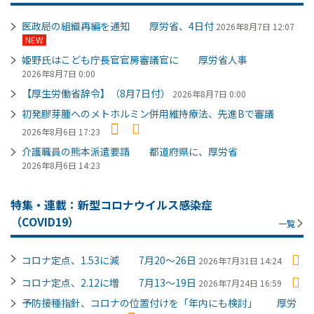
医政局の組織再編を通知 厚労省、4日付
2026年8月7日 12:07
NEW
姫野氏はこども庁長官官房審議官に 厚労省人事
2026年8月7日 0:00
【厚生労働省辞令】（8月7日付）
2026年8月7日 0:00
初発膠芽腫へのメトホルミン併用維持療法、先進Bで審議
2026年8月6日 17:23
介護職員の熊本派遣要請 都道府県に、厚労省
2026年8月6日 14:23
特集・連載：新型コロナウイルス感染症
（COVID19）
一覧
コロナ定点、1.53に減 7月20～26日
2026年7月31日 14:24
コロナ定点、2.12に増 7月13～19日
2026年7月24日 16:59
予防接種指針、コロナの位置付けを「年内にも検討」 厚労