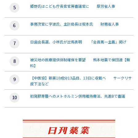
姫野氏はこども庁長官官房審議官に 厚労省人事
事務次官に宇波氏、主計局長は坂本氏 財務省人事
日歯会長選、小林氏が出馬表明 「会員第一主義」掲げ
被災地の医療提供体制確保を要望 熊本地震で保団連【無
料】
【中医協】新薬10成分13品目、13日に収載へ サークリサ
皮下注など
初発膠芽腫へのメトホルミン併用維持療法、先進Bで審議