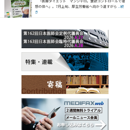
「医療ダイエット マンジャロ。食欲コントロールで理
想の体へ」。7月上旬、厚生労働省へ向かう道すがら
...続
き