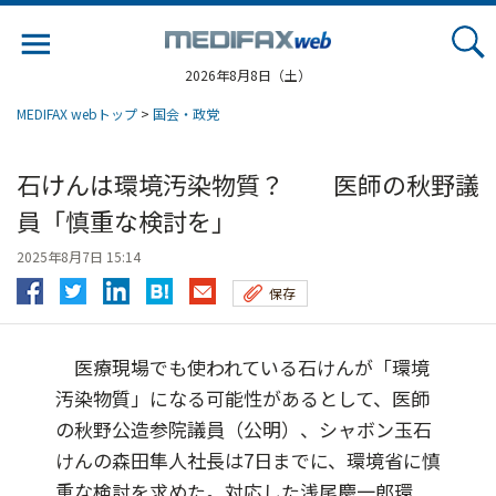
Jump
to
navigation
2026年8月8日（土）
MEDIFAX webトップ
>
国会・政党
石けんは環境汚染物質？ 医師の秋野議
員「慎重な検討を」
2025年8月7日 15:14
保存
医療現場でも使われている石けんが「環境
汚染物質」になる可能性があるとして、医師
の秋野公造参院議員（公明）、シャボン玉石
けんの森田隼人社長は7日までに、環境省に慎
重な検討を求めた。対応した浅尾慶一郎環...