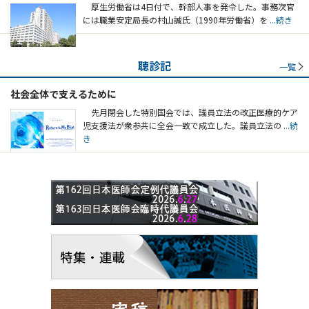
厚生労働省は4日付で、幹部人事を発令した。事務次官
には職業安定局長の村山誠氏（1990年労働省）を
...続き
聴診記
一覧
社会全体で支えるために
先月閉会した特別国会では、議員立法の改正医療的ケア
児支援法が衆参共に全会一致で成立した。議員立法の
...続
き