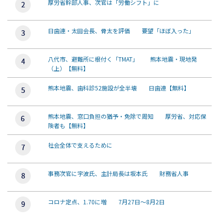
厚労省幹部人事、次官は「労働シフト」に
日歯連・太田会長、骨太を評価 要望「ほぼ入った」
八代市、避難所に根付く「TMAT」 熊本地震・現地発
（上）【無料】
熊本地震、歯科診52施設が全半壊 日歯連【無料】
熊本地震、窓口負担の猶予・免除で周知 厚労省、対応保
険者も【無料】
社会全体で支えるために
事務次官に宇波氏、主計局長は坂本氏 財務省人事
コロナ定点、1.70に増 7月27日～8月2日