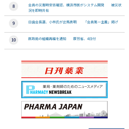
会員の災害時安否確認、横浜市医がシステム開発 被災状
況を即時共有
日歯会長選、小林氏が出馬表明 「会員第一主義」掲げ
医政局の組織再編を通知 厚労省、4日付