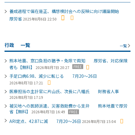
養成過程で偏在是正、構想検討会への反映に向け議論開始
厚労省
2025年8月6日 22:50
行政
一覧
一覧
熊本地震、窓口負担の猶予・免除で周知 厚労省、対応保険
FREE
者も【無料】
2026年8月7日 20:27
手足口病6.98、減少に転じる 7月20～26日
2026年8月7日 17:21
医療担当の主計官に片山氏、次長に八幡氏 財務省人事
2026年8月7日 17:19
被災地への医師派遣、災害救助費から支弁 熊本地震で厚労
省【無料】
2026年8月7日 16:49
FREE
ARI定点、42.87に減 7月20～26日
2026年8月7日 15:04