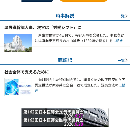
時事解説
一覧
厚労省幹部人事、次官は「労働シフト」に
厚生労働省は4日付で、幹部人事を発令した。事務次官
には職業安定局長の村山誠氏（1990年労働省）を
...続き
聴診記
一覧
社会全体で支えるために
先月閉会した特別国会では、議員立法の改正医療的ケア
児支援法が衆参共に全会一致で成立した。議員立法の
...続
き