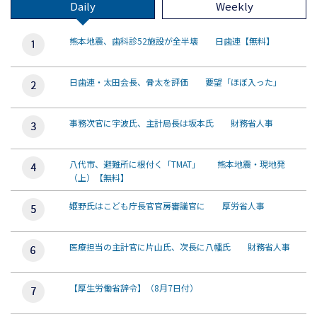
Daily
Weekly
熊本地震、歯科診52施設が全半壊 日歯連【無料】
日歯連・太田会長、骨太を評価 要望「ほぼ入った」
事務次官に宇波氏、主計局長は坂本氏 財務省人事
八代市、避難所に根付く「TMAT」 熊本地震・現地発
（上）【無料】
姫野氏はこども庁長官官房審議官に 厚労省人事
医療担当の主計官に片山氏、次長に八幡氏 財務省人事
【厚生労働省辞令】（8月7日付）