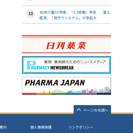
40年介護DX市場、「2.3倍増」予測 富士
経済、「見守りシステム」が急拡大
ページの先頭へ
案内
個人情報保護
リンクポリシー