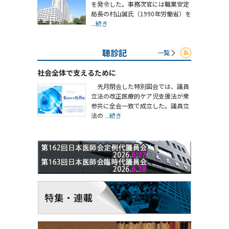
を発令した。事務次官には職業安定
局長の村山誠氏（1990年労働省）を
...続き
聴診記
一覧
社会全体で支えるために
先月閉会した特別国会では、議員
立法の改正医療的ケア児支援法が衆
参共に全会一致で成立した。議員立
法の
...続き