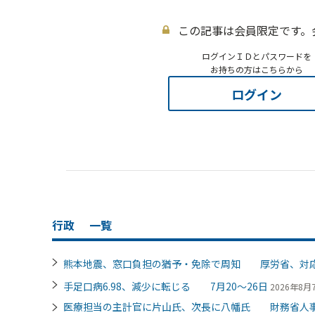
この記事は会員限定です。
ログインＩＤとパスワードを
お持ちの方はこちらから
ログイン
行政
一覧
熊本地震、窓口負担の猶予・免除で周知 厚労省、対
手足口病6.98、減少に転じる 7月20～26日
2026年8月7
医療担当の主計官に片山氏、次長に八幡氏 財務省人