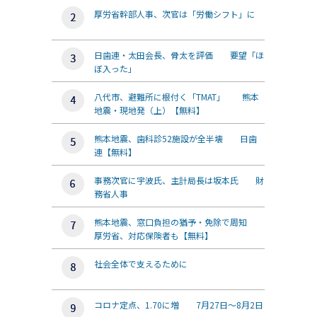
厚労省幹部人事、次官は「労働シフト」に
日歯連・太田会長、骨太を評価 要望「ほ
ぼ入った」
八代市、避難所に根付く「TMAT」 熊本
地震・現地発（上）【無料】
熊本地震、歯科診52施設が全半壊 日歯
連【無料】
事務次官に宇波氏、主計局長は坂本氏 財
務省人事
熊本地震、窓口負担の猶予・免除で周知
厚労省、対応保険者も【無料】
社会全体で支えるために
コロナ定点、1.70に増 7月27日～8月2日