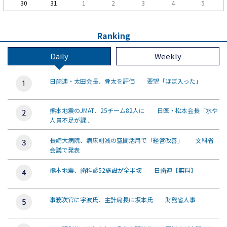
30
31
1
2
3
4
5
Ranking
Daily
Weekly
日歯連・太田会長、骨太を評価 要望「ほぼ入った」
熊本地震のJMAT、25チーム82人に 日医・松本会長「水や
人員不足が課...
長崎大病院、病床削減の空間活用で「経営改善」 文科省
会議で発表
熊本地震、歯科診52施設が全半壊 日歯連【無料】
事務次官に宇波氏、主計局長は坂本氏 財務省人事