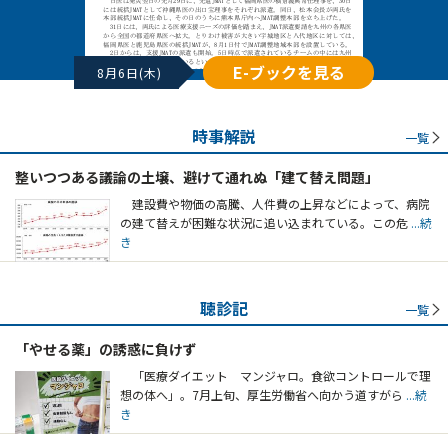
E-ブックを見る
8月6日(木)
時事解説
一覧
整いつつある議論の土壌、避けて通れぬ「建て替え問題」
建設費や物価の高騰、人件費の上昇などによって、病院
の建て替えが困難な状況に追い込まれている。この危
...続
き
聴診記
一覧
「やせる薬」の誘惑に負けず
「医療ダイエット マンジャロ。食欲コントロールで理
想の体へ」。7月上旬、厚生労働省へ向かう道すがら
...続
き