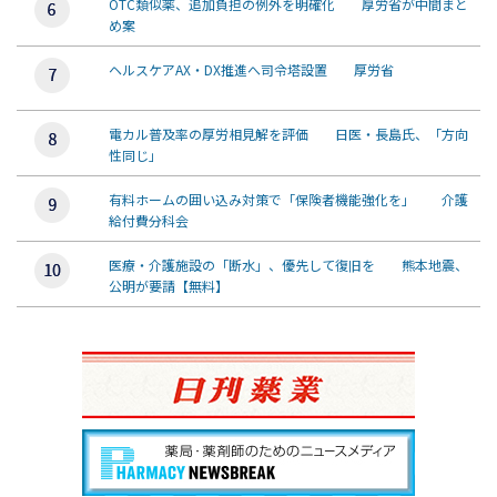
OTC類似薬、追加負担の例外を明確化 厚労省が中間まと
め案
ヘルスケアAX・DX推進へ司令塔設置 厚労省
電カル普及率の厚労相見解を評価 日医・長島氏、「方向
性同じ」
有料ホームの囲い込み対策で「保険者機能強化を」 介護
給付費分科会
医療・介護施設の「断水」、優先して復旧を 熊本地震、
公明が要請【無料】