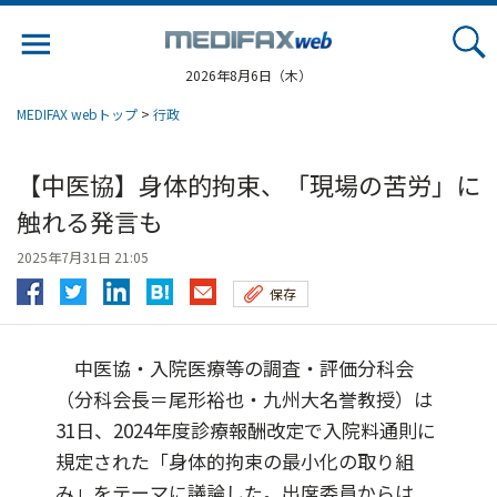
Jump
to
navigation
2026年8月6日（木）
MEDIFAX webトップ
>
行政
【中医協】身体的拘束、「現場の苦労」に
触れる発言も
2025年7月31日 21:05
保存
中医協・入院医療等の調査・評価分科会
（分科会長＝尾形裕也・九州大名誉教授）は
31日、2024年度診療報酬改定で入院料通則に
規定された「身体的拘束の最小化の取り組
み」をテーマに議論した。出席委員からは...