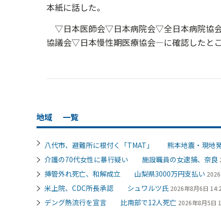
本紙に話した。
▽日本医師会▽日本病院会▽全日本病院協会
協議会▽日本慢性期医療協会―に確認したと
地域
一覧
八代市、避難所に根付く「TMAT」 熊本地震・現地
介護の70代女性に暴行疑い 施設職員の女逮捕、奈良
挿管外れ死亡、和解成立 山梨県3000万円支払い
202
米上院、CDC所長承認 シュワルツ氏
2026年8月6日 14:
デング熱流行を宣言 比南部で12人死亡
2026年8月5日 1