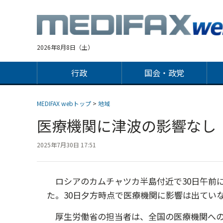
Jump
to
navigation
2026年8月8日（土）
行政
国会・政党
MEDIFAX webトップ
>
地域
医療機関に津波の影響なし
2025年7月30日 17:51
ロシアのカムチャツカ半島付近で30日午前
た。30日夕方時点で医療機関に影響は出てい
厚生労働省の担当者は、全国の医療機関への