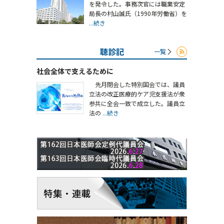
を発令した。事務次官には職業安定
局長の村山誠氏（1990年労働省）を
...続き
聴診記
一覧
社会全体で支えるために
先月閉会した特別国会では、議員
立法の改正医療的ケア児支援法が衆
参共に全会一致で成立した。議員立
法の
...続き