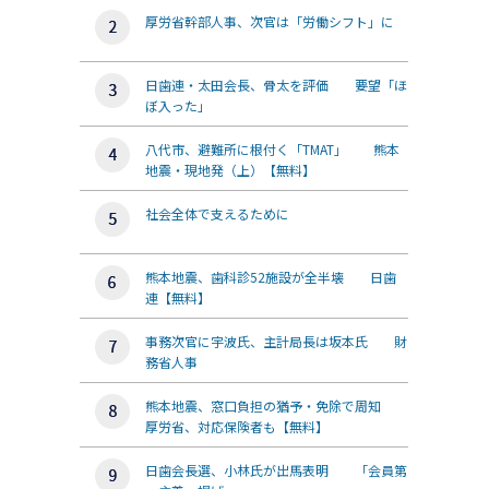
厚労省幹部人事、次官は「労働シフト」に
日歯連・太田会長、骨太を評価 要望「ほ
ぼ入った」
八代市、避難所に根付く「TMAT」 熊本
地震・現地発（上）【無料】
社会全体で支えるために
熊本地震、歯科診52施設が全半壊 日歯
連【無料】
事務次官に宇波氏、主計局長は坂本氏 財
務省人事
熊本地震、窓口負担の猶予・免除で周知
厚労省、対応保険者も【無料】
日歯会長選、小林氏が出馬表明 「会員第