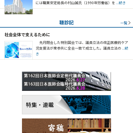
には職業安定局長の村山誠氏（1990年労働省）を
...続き
聴診記
一覧
社会全体で支えるために
先月閉会した特別国会では、議員立法の改正医療的ケア
児支援法が衆参共に全会一致で成立した。議員立法の
...続
き