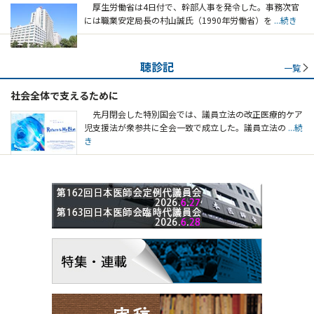
厚生労働省は4日付で、幹部人事を発令した。事務次官
には職業安定局長の村山誠氏（1990年労働省）を
...続き
聴診記
一覧
社会全体で支えるために
先月閉会した特別国会では、議員立法の改正医療的ケア
児支援法が衆参共に全会一致で成立した。議員立法の
...続
き