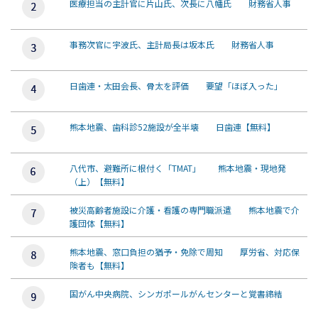
医療担当の主計官に片山氏、次長に八幡氏 財務省人事
事務次官に宇波氏、主計局長は坂本氏 財務省人事
日歯連・太田会長、骨太を評価 要望「ほぼ入った」
熊本地震、歯科診52施設が全半壊 日歯連【無料】
八代市、避難所に根付く「TMAT」 熊本地震・現地発
（上）【無料】
被災高齢者施設に介護・看護の専門職派遣 熊本地震で介
護団体【無料】
熊本地震、窓口負担の猶予・免除で周知 厚労省、対応保
険者も【無料】
国がん中央病院、シンガポールがんセンターと覚書締結