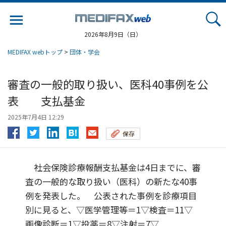
Jump
to
navigation
2026年8月9日（日）
MEDIFAX webトップ
>
団体・学会
審査の一般的取り扱い、医科40事例を公
表 支払基金
2025年7月4日 12:29
保存
社会保険診療報酬支払基金は4日までに、審
査の一般的な取り扱い（医科）の新たな40事
例を発表した。 公表された事例を診療項目
別に見ると、▽医学管理等＝1▽検査＝11▽
画像診断＝1▽投薬＝8▽注射＝7▽...