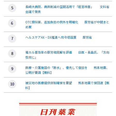
長崎大病院、病床削減の空間活用で「経営改善」 文科省
会議で発表
OTC類似薬、追加負担の例外を明確化 厚労省が中間まと
め案
ヘルスケアAX・DX推進へ司令塔設置 厚労省
電カル普及率の厚労相見解を評価 日医・長島氏、「方向
性同じ」
医療・介護施設の「断水」、優先して復旧を 熊本地震、
公明が要請【無料】
被災地の医療提供体制確保を要望 熊本地震で保団連【無
料】