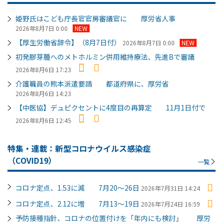
姫野氏はこども庁長官官房審議官に 厚労省人事
2026年8月7日 0:00
NEW
【厚生労働省辞令】（8月7日付）
2026年8月7日 0:00
NEW
初発膠芽腫へのメトホルミン併用維持療法、先進Bで審議
2026年8月6日 17:23
介護職員の熊本派遣要請 都道府県に、厚労省
2026年8月6日 14:23
【中医協】デュピクセントに4度目の再算定 11月1日付で
2026年8月6日 12:45
特集・連載：新型コロナウイルス感染症
（COVID19）
一覧
コロナ定点、1.53に減 7月20～26日
2026年7月31日 14:24
コロナ定点、2.12に増 7月13～19日
2026年7月24日 16:59
予防接種指針、コロナの位置付けを「年内にも検討」 厚労