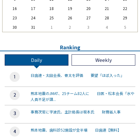
16
17
18
19
20
21
22
23
24
25
26
27
28
29
30
31
1
2
3
4
5
Ranking
Daily
Weekly
日歯連・太田会長、骨太を評価 要望「ほぼ入った」
熊本地震のJMAT、25チーム82人に 日医・松本会長「水や
人員不足が課...
事務次官に宇波氏、主計局長は坂本氏 財務省人事
熊本地震、歯科診52施設が全半壊 日歯連【無料】