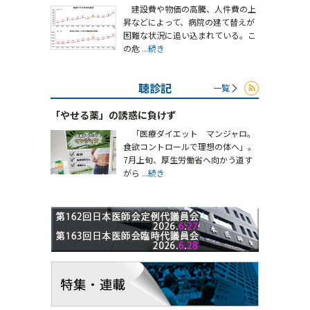
建設費や物価の高騰、人件費の上
昇などによって、病院の建て替えが
困難な状況に追い込まれている。こ
の危
...続き
聴診記
一覧
「やせる薬」の誘惑に負けず
「医療ダイエット マンジャロ。
食欲コントロールで理想の体へ」。
7月上旬、厚生労働省へ向かう道す
がら
...続き