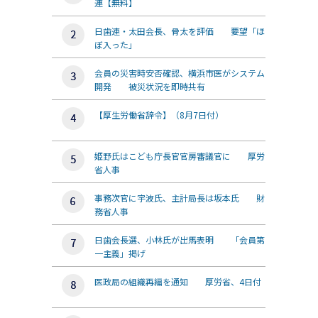
連【無料】
日歯連・太田会長、骨太を評価 要望「ほ
ぼ入った」
会員の災害時安否確認、横浜市医がシステム
開発 被災状況を即時共有
【厚生労働省辞令】（8月7日付）
姫野氏はこども庁長官官房審議官に 厚労
省人事
事務次官に宇波氏、主計局長は坂本氏 財
務省人事
日歯会長選、小林氏が出馬表明 「会員第
一主義」掲げ
医政局の組織再編を通知 厚労省、4日付