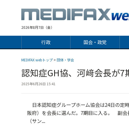
Jump
to
navigation
2026年8月7日（金）
行政
国会・政党
MEDIFAX webトップ
>
団体・学会
認知症GH協、河﨑会長が7
2025年6月26日 15:41
日本認知症グループホーム協会は24日の定
阪府）を会長に選んだ。7期目に入る。 副会
（サン...