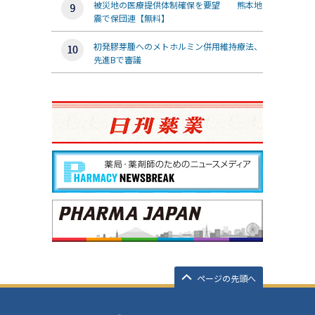
被災地の医療提供体制確保を要望 熊本地
震で保団連【無料】
初発膠芽腫へのメトホルミン併用維持療法、
先進Bで審議
ページの先頭へ