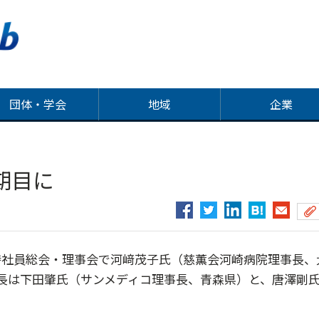
団体・学会
地域
企業
期目に
時社員総会・理事会で河﨑茂子氏（慈薫会河崎病院理事長、
長は下田肇氏（サンメディコ理事長、青森県）と、唐澤剛