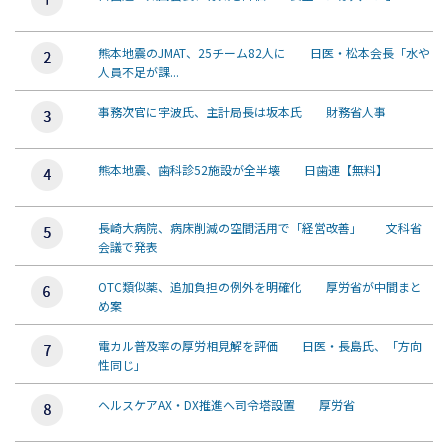
熊本地震のJMAT、25チーム82人に 日医・松本会長「水や
人員不足が課...
事務次官に宇波氏、主計局長は坂本氏 財務省人事
熊本地震、歯科診52施設が全半壊 日歯連【無料】
長崎大病院、病床削減の空間活用で「経営改善」 文科省
会議で発表
OTC類似薬、追加負担の例外を明確化 厚労省が中間まと
め案
電カル普及率の厚労相見解を評価 日医・長島氏、「方向
性同じ」
ヘルスケアAX・DX推進へ司令塔設置 厚労省