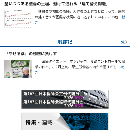
整いつつある議論の土壌、避けて通れぬ「建て替え問題」
建設費や物価の高騰、人件費の上昇などによって、病院
の建て替えが困難な状況に追い込まれている。この危
...続
き
聴診記
一覧
「やせる薬」の誘惑に負けず
「医療ダイエット マンジャロ。食欲コントロールで理
想の体へ」。7月上旬、厚生労働省へ向かう道すがら
...続
き