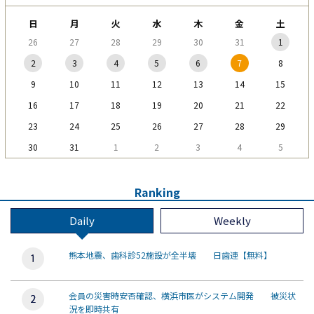
日
月
火
水
木
金
土
26
27
28
29
30
31
1
2
3
4
5
6
7
8
9
10
11
12
13
14
15
16
17
18
19
20
21
22
23
24
25
26
27
28
29
30
31
1
2
3
4
5
Ranking
Daily
Weekly
熊本地震、歯科診52施設が全半壊 日歯連【無料】
会員の災害時安否確認、横浜市医がシステム開発 被災状
況を即時共有