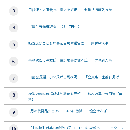
日歯連・太田会長、骨太を評価 要望「ほぼ入った」
【厚生労働省辞令】（8月7日付）
姫野氏はこども庁長官官房審議官に 厚労省人事
事務次官に宇波氏、主計局長は坂本氏 財務省人事
日歯会長選、小林氏が出馬表明 「会員第一主義」掲げ
被災地の医療提供体制確保を要望 熊本地震で保団連【無
料】
3月の後発品シェア、90.4％に微減 協会けんぽ
【中医協】新薬10成分13品目、13日に収載へ サークリサ