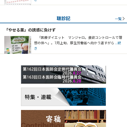
聴診記
一覧
「やせる薬」の誘惑に負けず
「医療ダイエット マンジャロ。食欲コントロールで理
想の体へ」。7月上旬、厚生労働省へ向かう道すがら
...続
き