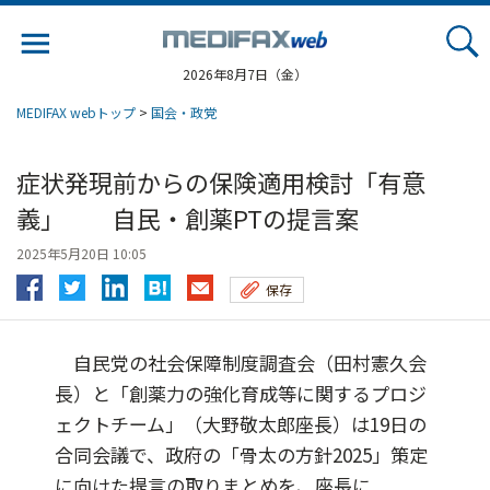
Jump
to
navigation
2026年8月7日（金）
MEDIFAX webトップ
>
国会・政党
症状発現前からの保険適用検討「有意
義」 自民・創薬PTの提言案
2025年5月20日 10:05
保存
自民党の社会保障制度調査会（田村憲久会
長）と「創薬力の強化育成等に関するプロジ
ェクトチーム」（大野敬太郎座長）は19日の
合同会議で、政府の「骨太の方針2025」策定
に向けた提言の取りまとめを、座長に...