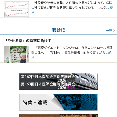
建設費や物価の高騰、人件費の上昇などによって、病院
の建て替えが困難な状況に追い込まれている。この危
...続
き
聴診記
一覧
「やせる薬」の誘惑に負けず
「医療ダイエット マンジャロ。食欲コントロールで理
想の体へ」。7月上旬、厚生労働省へ向かう道すがら
...続
き