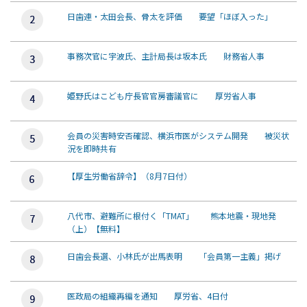
日歯連・太田会長、骨太を評価 要望「ほぼ入った」
事務次官に宇波氏、主計局長は坂本氏 財務省人事
姫野氏はこども庁長官官房審議官に 厚労省人事
会員の災害時安否確認、横浜市医がシステム開発 被災状
況を即時共有
【厚生労働省辞令】（8月7日付）
八代市、避難所に根付く「TMAT」 熊本地震・現地発
（上）【無料】
日歯会長選、小林氏が出馬表明 「会員第一主義」掲げ
医政局の組織再編を通知 厚労省、4日付