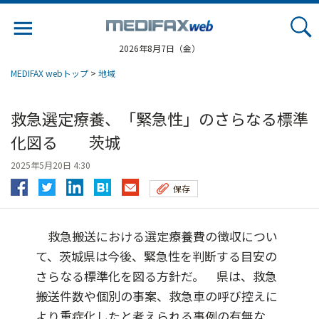
Jump
to
navigation
2026年8月7日（金）
MEDIFAX webトップ
>
地域
救急選定療養、「緊急性」のさらなる標準
化図る 茨城
2025年5月20日 4:30
保存
救急搬送における選定療養費の徴収につい
て、茨城県は今後、緊急性を判断する目安の
さらなる標準化を図る方針だ。 県は、救急
搬送件数や個別の事案、救急車の呼び控えに
より重症化したと考えられる事例の有無な