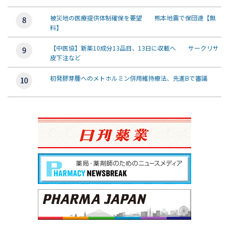
被災地の医療提供体制確保を要望 熊本地震で保団連【無
料】
【中医協】新薬10成分13品目、13日に収載へ サークリサ
皮下注など
初発膠芽腫へのメトホルミン併用維持療法、先進Bで審議