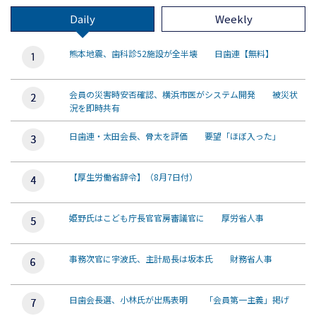
Daily
Weekly
熊本地震、歯科診52施設が全半壊 日歯連【無料】
会員の災害時安否確認、横浜市医がシステム開発 被災状
況を即時共有
日歯連・太田会長、骨太を評価 要望「ほぼ入った」
【厚生労働省辞令】（8月7日付）
姫野氏はこども庁長官官房審議官に 厚労省人事
事務次官に宇波氏、主計局長は坂本氏 財務省人事
日歯会長選、小林氏が出馬表明 「会員第一主義」掲げ