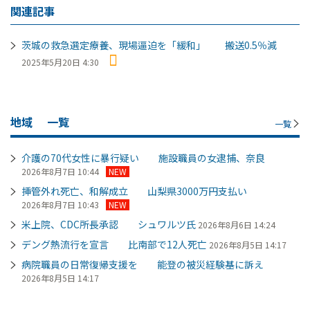
関連記事
茨城の救急選定療養、現場逼迫を「緩和」 搬送0.5％減
2025年5月20日 4:30
地域
一覧
一覧
介護の70代女性に暴行疑い 施設職員の女逮捕、奈良
2026年8月7日 10:44
NEW
挿管外れ死亡、和解成立 山梨県3000万円支払い
2026年8月7日 10:43
NEW
米上院、CDC所長承認 シュワルツ氏
2026年8月6日 14:24
デング熱流行を宣言 比南部で12人死亡
2026年8月5日 14:17
病院職員の日常復帰支援を 能登の被災経験基に訴え
2026年8月5日 14:17