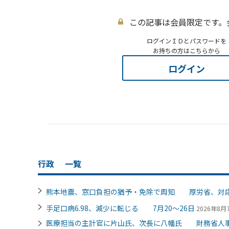
この記事は会員限定です。
ログインＩＤとパスワードを
お持ちの方はこちらから
ログイン
行政
一覧
熊本地震、窓口負担の猶予・免除で周知 厚労省、対
手足口病6.98、減少に転じる 7月20～26日
2026年8月7
医療担当の主計官に片山氏、次長に八幡氏 財務省人