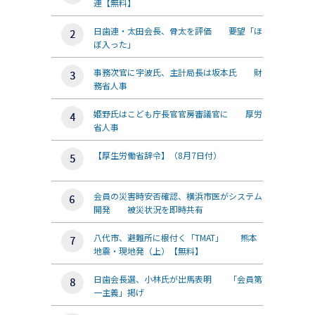
連【無料】
日歯連・太田会長、骨太を評価 要望「ほ
ぼ入った」
事務次官に宇波氏、主計局長は坂本氏 財
務省人事
姫野氏はこども庁長官官房審議官に 厚労
省人事
【厚生労働省辞令】（8月7日付）
会員の災害時安否確認、横浜市医がシステム
開発 被災状況を即時共有
八代市、避難所に根付く「TMAT」 熊本
地震・現地発（上）【無料】
日歯会長選、小林氏が出馬表明 「会員第
一主義」掲げ