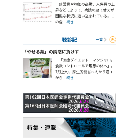
建設費や物価の高騰、人件費の上
昇などによって、病院の建て替えが
困難な状況に追い込まれている。こ
の危
...続き
聴診記
一覧
「やせる薬」の誘惑に負けず
「医療ダイエット マンジャロ。
食欲コントロールで理想の体へ」。
7月上旬、厚生労働省へ向かう道す
がら
...続き