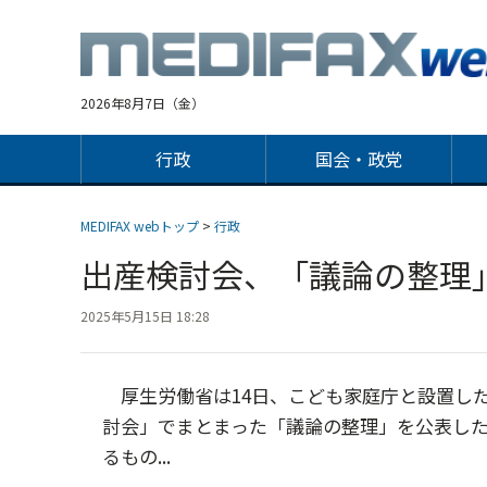
Jump
to
navigation
2026年8月7日（金）
行政
国会・政党
MEDIFAX webトップ
>
行政
出産検討会、「議論の整
2025年5月15日 18:28
厚生労働省は14日、こども家庭庁と設置し
討会」でまとまった「議論の整理」を公表し
るもの...