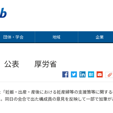
団体・学会
地域
企業
理」公表 厚労省
た「妊娠・出産・産後における妊産婦等の支援策等に関する
た。同日の会合で出た構成員の意見を反映して一部で加筆が