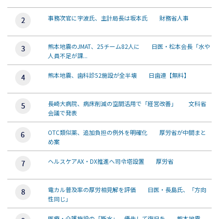
事務次官に宇波氏、主計局長は坂本氏 財務省人事
熊本地震のJMAT、25チーム82人に 日医・松本会長「水や
人員不足が課...
熊本地震、歯科診52施設が全半壊 日歯連【無料】
長崎大病院、病床削減の空間活用で「経営改善」 文科省
会議で発表
OTC類似薬、追加負担の例外を明確化 厚労省が中間まと
め案
ヘルスケアAX・DX推進へ司令塔設置 厚労省
電カル普及率の厚労相見解を評価 日医・長島氏、「方向
性同じ」
医療・介護施設の「断水」、優先して復旧を 熊本地震、