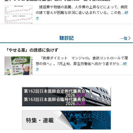
建設費や物価の高騰、人件費の上昇などによって、病院
の建て替えが困難な状況に追い込まれている。この危
...続
き
聴診記
一覧
「やせる薬」の誘惑に負けず
「医療ダイエット マンジャロ。食欲コントロールで理
想の体へ」。7月上旬、厚生労働省へ向かう道すがら
...続
き