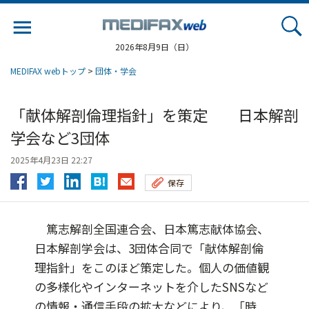
Jump
to
navigation
2026年8月9日（日）
MEDIFAX webトップ
>
団体・学会
「献体解剖倫理指針」を策定 日本解剖
学会など3団体
2025年4月23日 22:27
保存
篤志解剖全国連合会、日本篤志献体協会、
日本解剖学会は、3団体合同で「献体解剖倫
理指針」をこのほど策定した。個人の価値観
の多様化やインターネットを介したSNSなど
の情報・通信手段の拡大などにより、「時...