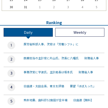
30
31
1
2
3
4
5
Ranking
Daily
Weekly
厚労省幹部人事、次官は「労働シフト」に
医療担当の主計官に片山氏、次長に八幡氏 財務省人事
事務次官に宇波氏、主計局長は坂本氏 財務省人事
日歯連・太田会長、骨太を評価 要望「ほぼ入った」
熊本地震、歯科診52施設が全半壊 日歯連【無料】