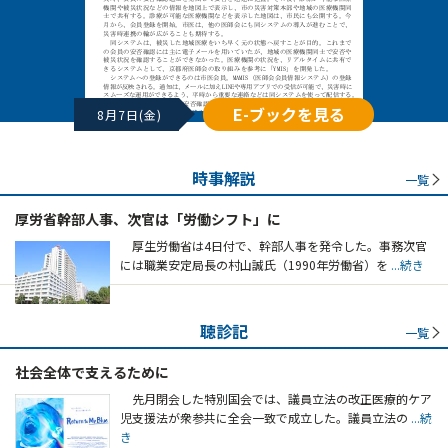
E-ブックを見る
8月7日(金)
時事解説
一覧
厚労省幹部人事、次官は「労働シフト」に
厚生労働省は4日付で、幹部人事を発令した。事務次官
には職業安定局長の村山誠氏（1990年労働省）を
...続き
聴診記
一覧
社会全体で支えるために
先月閉会した特別国会では、議員立法の改正医療的ケア
児支援法が衆参共に全会一致で成立した。議員立法の
...続
き