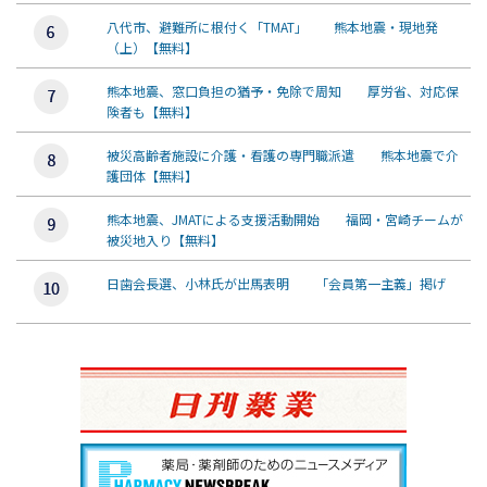
八代市、避難所に根付く「TMAT」 熊本地震・現地発
（上）【無料】
熊本地震、窓口負担の猶予・免除で周知 厚労省、対応保
険者も【無料】
被災高齢者施設に介護・看護の専門職派遣 熊本地震で介
護団体【無料】
熊本地震、JMATによる支援活動開始 福岡・宮崎チームが
被災地入り【無料】
日歯会長選、小林氏が出馬表明 「会員第一主義」掲げ