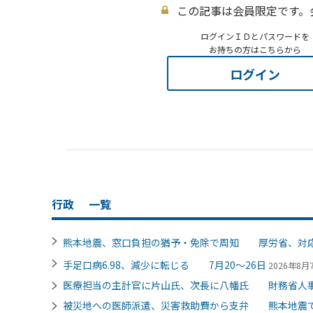
この記事は会員限定です。
ログインＩＤとパスワードを
お持ちの方はこちらから
ログイン
行政
一覧
熊本地震、窓口負担の猶予・免除で周知 厚労省、対
手足口病6.98、減少に転じる 7月20～26日
2026年8月7
医療担当の主計官に片山氏、次長に八幡氏 財務省人
被災地への医師派遣、災害救助費から支弁 熊本地震