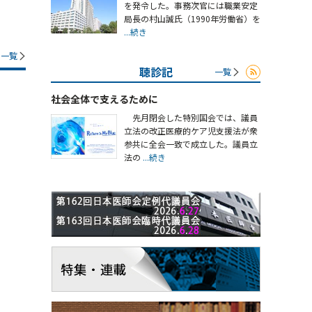
を発令した。事務次官には職業安定
局長の村山誠氏（1990年労働省）を
...続き
一覧
聴診記
一覧
社会全体で支えるために
先月閉会した特別国会では、議員
立法の改正医療的ケア児支援法が衆
参共に全会一致で成立した。議員立
法の
...続き