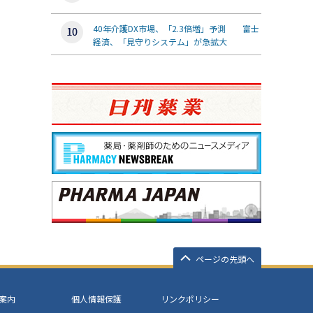
40年介護DX市場、「2.3倍増」予測 富士
経済、「見守りシステム」が急拡大
ページの先頭へ
案内
個人情報保護
リンクポリシー