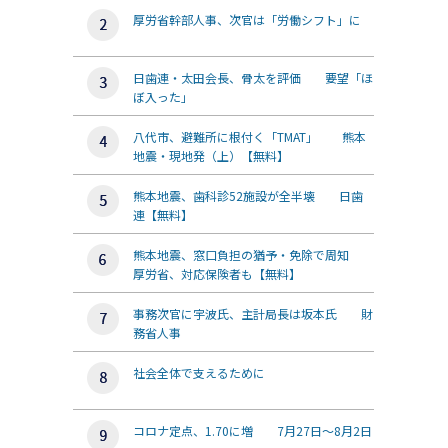
厚労省幹部人事、次官は「労働シフト」に
日歯連・太田会長、骨太を評価 要望「ほ
ぼ入った」
八代市、避難所に根付く「TMAT」 熊本
地震・現地発（上）【無料】
熊本地震、歯科診52施設が全半壊 日歯
連【無料】
熊本地震、窓口負担の猶予・免除で周知
厚労省、対応保険者も【無料】
事務次官に宇波氏、主計局長は坂本氏 財
務省人事
社会全体で支えるために
コロナ定点、1.70に増 7月27日～8月2日