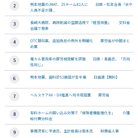
熊本地震のJMAT、25チーム82人に 日医・松本会長「水や
人員不足が課...
長崎大病院、病床削減の空間活用で「経営改善」 文科省
会議で発表
OTC類似薬、追加負担の例外を明確化 厚労省が中間まと
め案
電カル普及率の厚労相見解を評価 日医・長島氏、「方向
性同じ」
熊本地震、歯科診52施設が全半壊 日歯連【無料】
ヘルスケアAX・DX推進へ司令塔設置 厚労省
有料ホームの囲い込み対策で「保険者機能強化を」 介護
給付費分科会
事務次官に宇波氏、主計局長は坂本氏 財務省人事