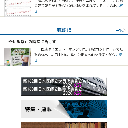
の建て替えが困難な状況に追い込まれている。この危
...続
き
聴診記
一覧
「やせる薬」の誘惑に負けず
「医療ダイエット マンジャロ。食欲コントロールで理
想の体へ」。7月上旬、厚生労働省へ向かう道すがら
...続
き