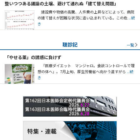
整いつつある議論の土壌、避けて通れぬ「建て替え問題」
建設費や物価の高騰、人件費の上昇などによって、病院
の建て替えが困難な状況に追い込まれている。この危
...続
き
聴診記
一覧
「やせる薬」の誘惑に負けず
「医療ダイエット マンジャロ。食欲コントロールで理
想の体へ」。7月上旬、厚生労働省へ向かう道すがら
...続
き