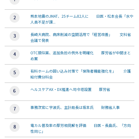
熊本地震のJMAT、25チーム82人に 日医・松本会長「水や
人員不足が課...
長崎大病院、病床削減の空間活用で「経営改善」 文科省
会議で発表
OTC類似薬、追加負担の例外を明確化 厚労省が中間まと
め案
有料ホームの囲い込み対策で「保険者機能強化を」 介護
給付費分科会
ヘルスケアAX・DX推進へ司令塔設置 厚労省
事務次官に宇波氏、主計局長は坂本氏 財務省人事
電カル普及率の厚労相見解を評価 日医・長島氏、「方向
性同じ」