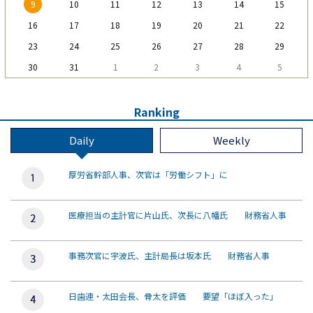
9
10
11
12
13
14
15
16
17
18
19
20
21
22
23
24
25
26
27
28
29
30
31
1
2
3
4
5
Ranking
Daily
Weekly
厚労省幹部人事、次官は「労働シフト」に
医療担当の主計官に片山氏、次長に八幡氏 財務省人事
事務次官に宇波氏、主計局長は坂本氏 財務省人事
日歯連・太田会長、骨太を評価 要望「ほぼ入った」