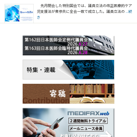
先月閉会した特別国会では、議員立法の改正医療的ケア
児支援法が衆参共に全会一致で成立した。議員立法の
...続
き