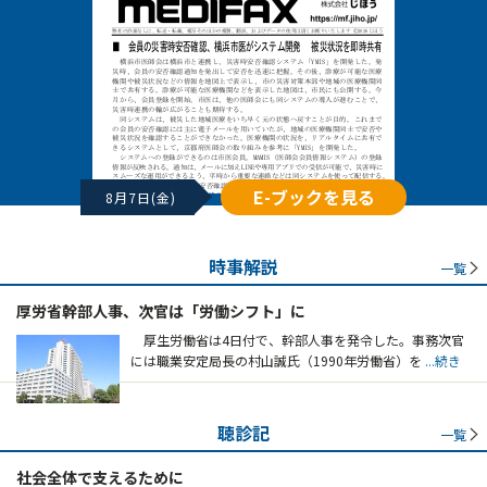
E-ブックを見る
8月7日(金)
時事解説
一覧
厚労省幹部人事、次官は「労働シフト」に
厚生労働省は4日付で、幹部人事を発令した。事務次官
には職業安定局長の村山誠氏（1990年労働省）を
...続き
聴診記
一覧
社会全体で支えるために