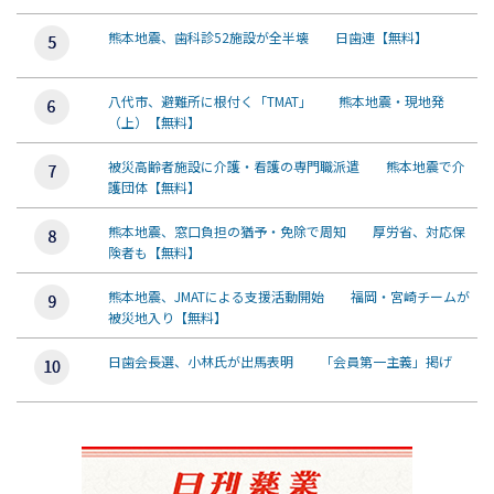
熊本地震、歯科診52施設が全半壊 日歯連【無料】
八代市、避難所に根付く「TMAT」 熊本地震・現地発
（上）【無料】
被災高齢者施設に介護・看護の専門職派遣 熊本地震で介
護団体【無料】
熊本地震、窓口負担の猶予・免除で周知 厚労省、対応保
険者も【無料】
熊本地震、JMATによる支援活動開始 福岡・宮崎チームが
被災地入り【無料】
日歯会長選、小林氏が出馬表明 「会員第一主義」掲げ