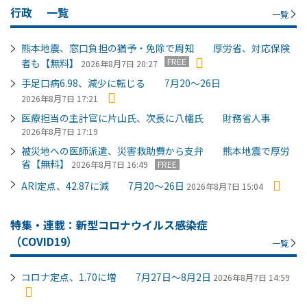
行政
一覧
一覧
熊本地震、窓口負担の猶予・免除で周知 厚労省、対応保険
FREE
者も【無料】
2026年8月7日 20:27
手足口病6.98、減少に転じる 7月20～26日
2026年8月7日 17:21
医療担当の主計官に片山氏、次長に八幡氏 財務省人事
2026年8月7日 17:19
被災地への医師派遣、災害救助費から支弁 熊本地震で厚労
省【無料】
2026年8月7日 16:49
FREE
ARI定点、42.87に減 7月20～26日
2026年8月7日 15:04
特集・連載：新型コロナウイルス感染症
（COVID19）
一覧
コロナ定点、1.70に増 7月27日～8月2日
2026年8月7日 14:59