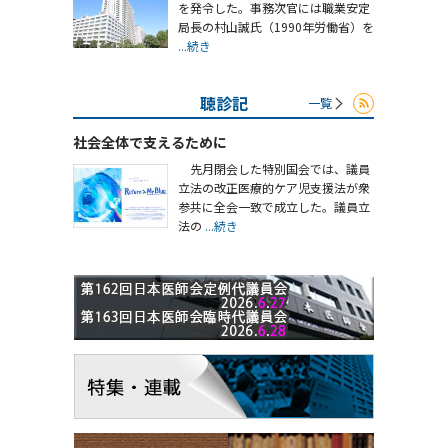
を発令した。事務次官には職業安定
局長の村山誠氏（1990年労働省）を
...続き
聴診記
一覧
社会全体で支えるために
先月閉会した特別国会では、議員
立法の改正医療的ケア児支援法が衆
参共に全会一致で成立した。議員立
法の
...続き