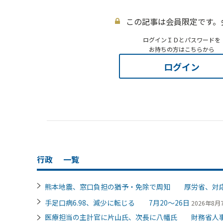
この記事は会員限定です。
ログインＩＤとパスワードを
お持ちの方はこちらから
ログイン
行政
一覧
熊本地震、窓口負担の猶予・免除で周知 厚労省、対
手足口病6.98、減少に転じる 7月20～26日
2026年8月7
医療担当の主計官に片山氏、次長に八幡氏 財務省人