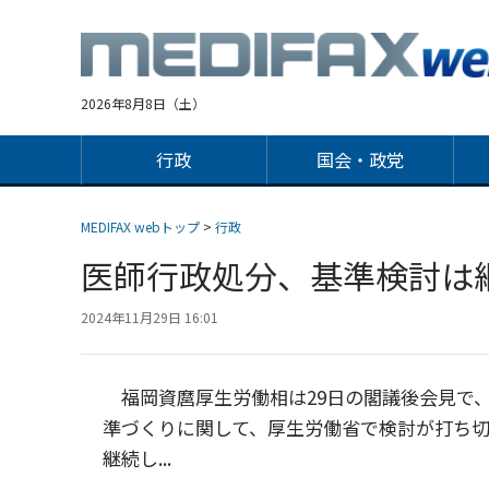
Jump
to
navigation
2026年8月8日（土）
行政
国会・政党
MEDIFAX webトップ
>
行政
医師行政処分、基準検討は
2024年11月29日 16:01
福岡資麿厚生労働相は29日の閣議後会見で
準づくりに関して、厚生労働省で検討が打ち
継続し...