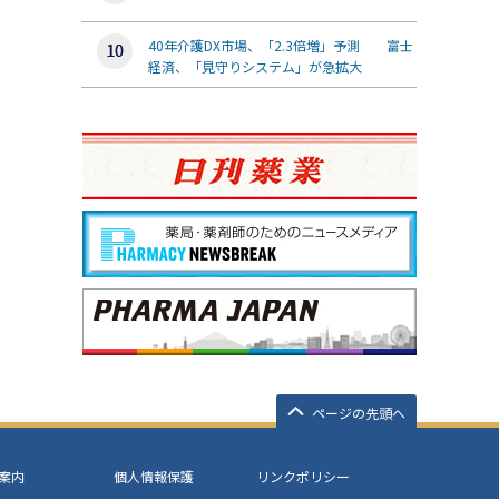
40年介護DX市場、「2.3倍増」予測 富士
経済、「見守りシステム」が急拡大
ページの先頭へ
案内
個人情報保護
リンクポリシー