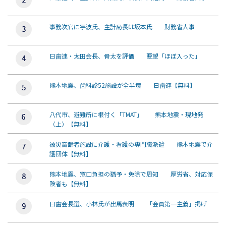
事務次官に宇波氏、主計局長は坂本氏 財務省人事
日歯連・太田会長、骨太を評価 要望「ほぼ入った」
熊本地震、歯科診52施設が全半壊 日歯連【無料】
八代市、避難所に根付く「TMAT」 熊本地震・現地発
（上）【無料】
被災高齢者施設に介護・看護の専門職派遣 熊本地震で介
護団体【無料】
熊本地震、窓口負担の猶予・免除で周知 厚労省、対応保
険者も【無料】
日歯会長選、小林氏が出馬表明 「会員第一主義」掲げ