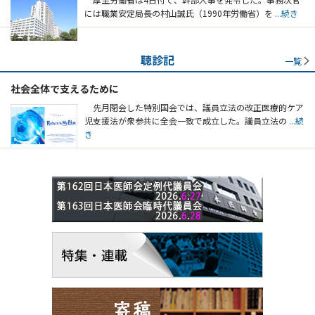
には職業安定局長の村山誠氏（1990年労働省）を
...続き
聴診記
一覧
社会全体で支えるために
先月閉会した特別国会では、議員立法の改正医療的ケア
児支援法が衆参共に全会一致で成立した。議員立法の
...続
き