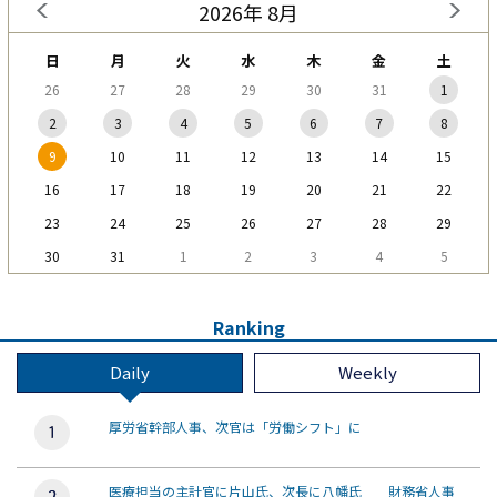
2026年 8月
日
月
火
水
木
金
土
26
27
28
29
30
31
1
2
3
4
5
6
7
8
9
10
11
12
13
14
15
16
17
18
19
20
21
22
23
24
25
26
27
28
29
30
31
1
2
3
4
5
Ranking
Daily
Weekly
厚労省幹部人事、次官は「労働シフト」に
医療担当の主計官に片山氏、次長に八幡氏 財務省人事