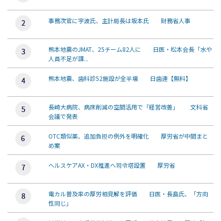
事務次官に宇波氏、主計局長は坂本氏 財務省人事
熊本地震のJMAT、25チーム82人に 日医・松本会長「水や
人員不足が課...
熊本地震、歯科診52施設が全半壊 日歯連【無料】
長崎大病院、病床削減の空間活用で「経営改善」 文科省
会議で発表
OTC類似薬、追加負担の例外を明確化 厚労省が中間まと
め案
ヘルスケアAX・DX推進へ司令塔設置 厚労省
電カル普及率の厚労相見解を評価 日医・長島氏、「方向
性同じ」