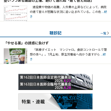
整いつつある議論の土壌、避けて通れぬ「建て替え問題」
建設費や物価の高騰、人件費の上昇などによって、病院
の建て替えが困難な状況に追い込まれている。この危
...続
き
聴診記
一覧
「やせる薬」の誘惑に負けず
「医療ダイエット マンジャロ。食欲コントロールで理
想の体へ」。7月上旬、厚生労働省へ向かう道すがら
...続
き