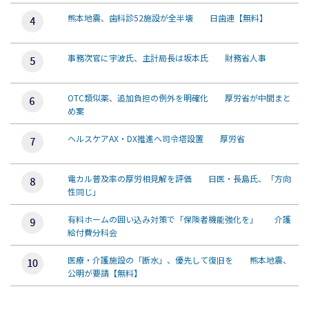
熊本地震、歯科診52施設が全半壊 日歯連【無料】
事務次官に宇波氏、主計局長は坂本氏 財務省人事
OTC類似薬、追加負担の例外を明確化 厚労省が中間まと
め案
ヘルスケアAX・DX推進へ司令塔設置 厚労省
電カル普及率の厚労相見解を評価 日医・長島氏、「方向
性同じ」
有料ホームの囲い込み対策で「保険者機能強化を」 介護
給付費分科会
医療・介護施設の「断水」、優先して復旧を 熊本地震、
公明が要請【無料】