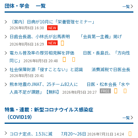
団体・学会
一覧
一覧
〔案内〕日病が10月に「栄養管理セミナー」
2026年8月6日 16:30
NEW
日歯会長選、小林氏が出馬表明 「会員第一主義」掲げ
NEW
2026年8月6日 16:29
電カル普及率の厚労相見解を評価 日医・長島氏、「方向性
同じ」
2026年8月5日 20:48
社会保障財源「侵すことない」と認識 消費減税で日医会長
2026年8月5日 20:41
熊本地震のJMAT、25チーム82人に 日医・松本会長「水や
FREE
人員不足が課題」【無料】
2026年8月5日 20:27
特集・連載：新型コロナウイルス感染症
（COVID19）
一覧
コロナ定点、1.53に減 7月20～26日
2026年7月31日 14:24