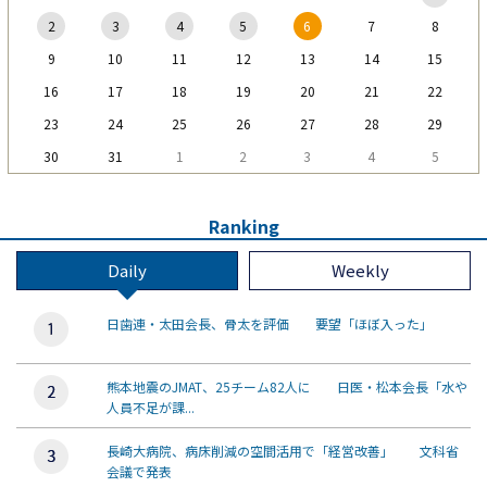
2
3
4
5
6
7
8
9
10
11
12
13
14
15
16
17
18
19
20
21
22
23
24
25
26
27
28
29
30
31
1
2
3
4
5
Ranking
Daily
Weekly
日歯連・太田会長、骨太を評価 要望「ほぼ入った」
熊本地震のJMAT、25チーム82人に 日医・松本会長「水や
人員不足が課...
長崎大病院、病床削減の空間活用で「経営改善」 文科省
会議で発表