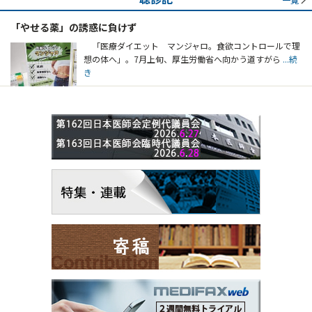
「やせる薬」の誘惑に負けず
「医療ダイエット マンジャロ。食欲コントロールで理
想の体へ」。7月上旬、厚生労働省へ向かう道すがら
...続
き