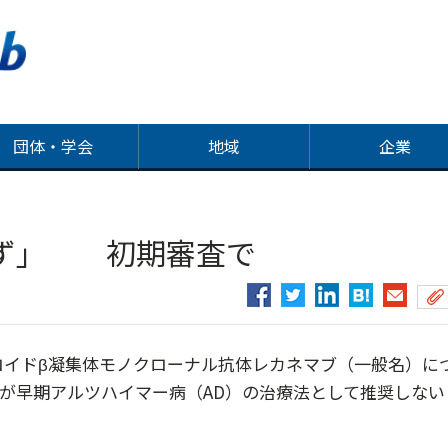
団体・学会
地域
企業
せず」 初期審査で
ロイドβ凝集体モノクローナル抗体レカネマブ（一般名）に
）が早期アルツハイマー病（AD）の治療法として推奨しない