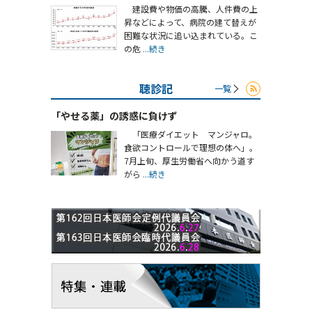
建設費や物価の高騰、人件費の上
昇などによって、病院の建て替えが
困難な状況に追い込まれている。こ
の危
...続き
聴診記
一覧
「やせる薬」の誘惑に負けず
「医療ダイエット マンジャロ。
食欲コントロールで理想の体へ」。
7月上旬、厚生労働省へ向かう道す
がら
...続き