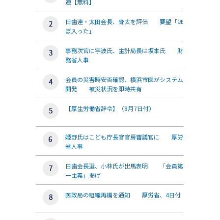
連【無料】
日歯連・太田会長、骨太を評価 要望「ほ
ぼ入った」
事務次官に宇波氏、主計局長は坂本氏 財
務省人事
会員の災害時安否確認、横浜市医がシステム
開発 被災状況を即時共有
【厚生労働省辞令】（8月7日付）
姫野氏はこども庁長官官房審議官に 厚労
省人事
日歯会長選、小林氏が出馬表明 「会員第
一主義」掲げ
医政局の組織再編を通知 厚労省、4日付