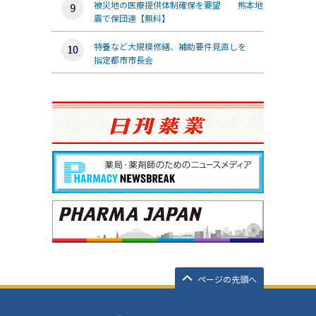
被災地の医療提供体制確保を要望 熊本地
震で保団連【無料】
特養など大規模修繕、補助要件見直しを
指定都市市長会
ページの先頭へ