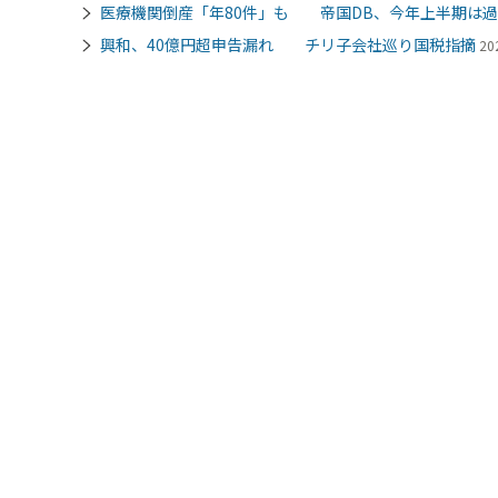
医療機関倒産「年80件」も 帝国DB、今年上半期は
興和、40億円超申告漏れ チリ子会社巡り国税指摘
20