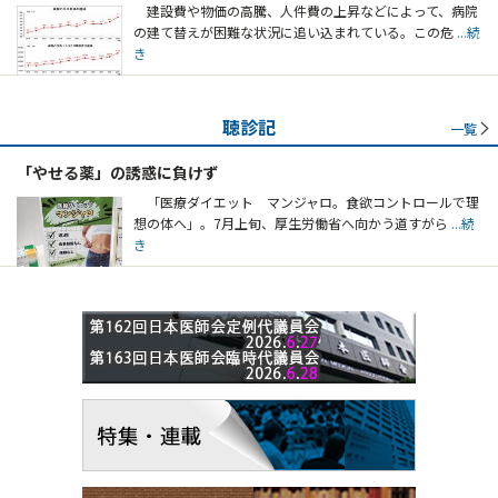
建設費や物価の高騰、人件費の上昇などによって、病院
の建て替えが困難な状況に追い込まれている。この危
...続
き
聴診記
一覧
「やせる薬」の誘惑に負けず
「医療ダイエット マンジャロ。食欲コントロールで理
想の体へ」。7月上旬、厚生労働省へ向かう道すがら
...続
き