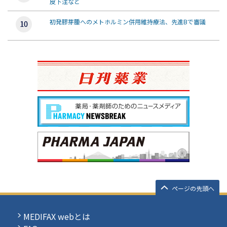
皮下注など
初発膠芽腫へのメトホルミン併用維持療法、先進Bで審議
ページの先頭へ
MEDIFAX webとは