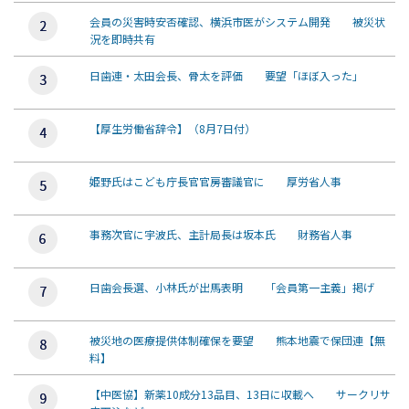
会員の災害時安否確認、横浜市医がシステム開発 被災状
況を即時共有
日歯連・太田会長、骨太を評価 要望「ほぼ入った」
【厚生労働省辞令】（8月7日付）
姫野氏はこども庁長官官房審議官に 厚労省人事
事務次官に宇波氏、主計局長は坂本氏 財務省人事
日歯会長選、小林氏が出馬表明 「会員第一主義」掲げ
被災地の医療提供体制確保を要望 熊本地震で保団連【無
料】
【中医協】新薬10成分13品目、13日に収載へ サークリサ