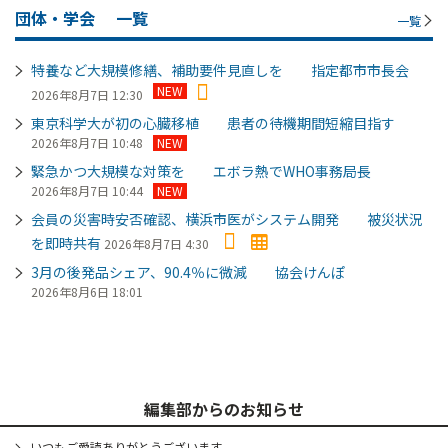
団体・学会
一覧
一覧
特養など大規模修繕、補助要件見直しを 指定都市市長会
NEW
2026年8月7日 12:30
東京科学大が初の心臓移植 患者の待機期間短縮目指す
2026年8月7日 10:48
NEW
緊急かつ大規模な対策を エボラ熱でWHO事務局長
2026年8月7日 10:44
NEW
会員の災害時安否確認、横浜市医がシステム開発 被災状況
を即時共有
2026年8月7日 4:30
3月の後発品シェア、90.4％に微減 協会けんぽ
2026年8月6日 18:01
編集部からのお知らせ
いつもご愛読ありがとうございます。