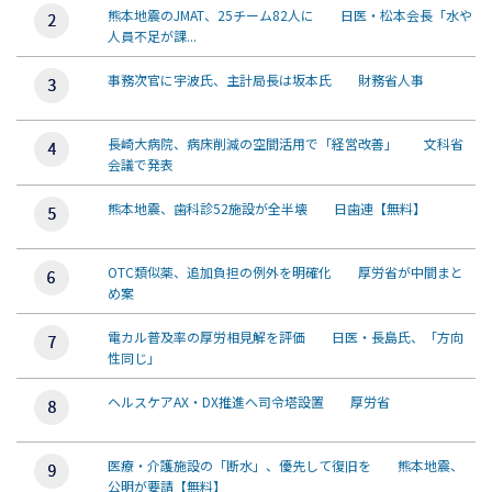
熊本地震のJMAT、25チーム82人に 日医・松本会長「水や
人員不足が課...
事務次官に宇波氏、主計局長は坂本氏 財務省人事
長崎大病院、病床削減の空間活用で「経営改善」 文科省
会議で発表
熊本地震、歯科診52施設が全半壊 日歯連【無料】
OTC類似薬、追加負担の例外を明確化 厚労省が中間まと
め案
電カル普及率の厚労相見解を評価 日医・長島氏、「方向
性同じ」
ヘルスケアAX・DX推進へ司令塔設置 厚労省
医療・介護施設の「断水」、優先して復旧を 熊本地震、
公明が要請【無料】