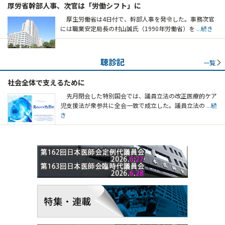
厚労省幹部人事、次官は「労働シフト」に
厚生労働省は4日付で、幹部人事を発令した。事務次官
には職業安定局長の村山誠氏（1990年労働省）を
...続き
聴診記
一覧
社会全体で支えるために
先月閉会した特別国会では、議員立法の改正医療的ケア
児支援法が衆参共に全会一致で成立した。議員立法の
...続
き