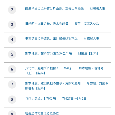
医療担当の主計官に片山氏、次長に八幡氏 財務省人事
日歯連・太田会長、骨太を評価 要望「ほぼ入った」
事務次官に宇波氏、主計局長は坂本氏 財務省人事
熊本地震、歯科診52施設が全半壊 日歯連【無料】
八代市、避難所に根付く「TMAT」 熊本地震・現地発
（上）【無料】
熊本地震、窓口負担の猶予・免除で周知 厚労省、対応保
険者も【無料】
コロナ定点、1.70に増 7月27日～8月2日
社会全体で支えるために