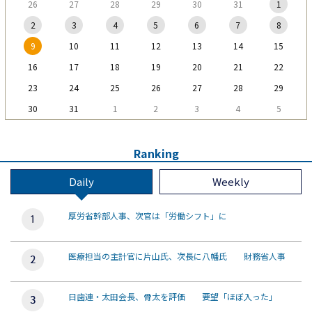
26
27
28
29
30
31
1
2
3
4
5
6
7
8
9
10
11
12
13
14
15
16
17
18
19
20
21
22
23
24
25
26
27
28
29
30
31
1
2
3
4
5
Ranking
Daily
Weekly
厚労省幹部人事、次官は「労働シフト」に
医療担当の主計官に片山氏、次長に八幡氏 財務省人事
日歯連・太田会長、骨太を評価 要望「ほぼ入った」