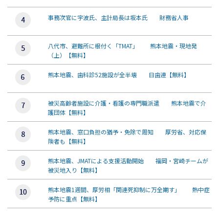
事務次官に宇波氏、主計局長は坂本氏 財務省人事
八代市、避難所に根付く「TMAT」 熊本地震・現地発
（上）【無料】
熊本地震、歯科診52施設が全半壊 日歯連【無料】
被災高齢者施設に介護・看護の専門職派遣 熊本地震で介
護団体【無料】
熊本地震、窓口負担の猶予・免除で周知 厚労省、対応保
険者も【無料】
熊本地震、JMATによる支援活動開始 福岡・宮崎チームが
被災地入り【無料】
熊本地震1週間、厚労相「関連死抑制に万全期す」 熱中症
予防に重点【無料】