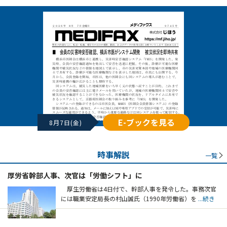
E-ブックを見る
8月7日(金)
時事解説
一覧
厚労省幹部人事、次官は「労働シフト」に
厚生労働省は4日付で、幹部人事を発令した。事務次官
には職業安定局長の村山誠氏（1990年労働省）を
...続き