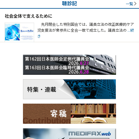
聴診記
一覧
社会全体で支えるために
先月閉会した特別国会では、議員立法の改正医療的ケア
児支援法が衆参共に全会一致で成立した。議員立法の
...続
き