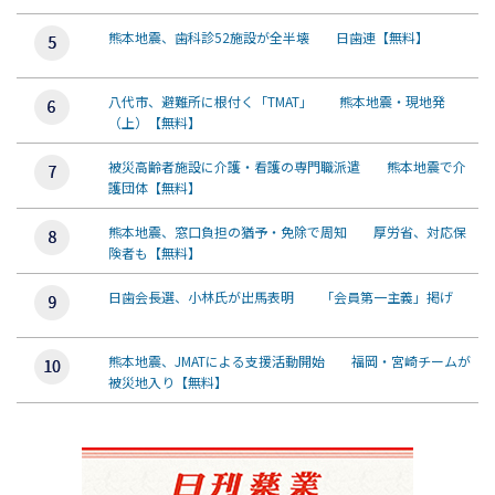
熊本地震、歯科診52施設が全半壊 日歯連【無料】
八代市、避難所に根付く「TMAT」 熊本地震・現地発
（上）【無料】
被災高齢者施設に介護・看護の専門職派遣 熊本地震で介
護団体【無料】
熊本地震、窓口負担の猶予・免除で周知 厚労省、対応保
険者も【無料】
日歯会長選、小林氏が出馬表明 「会員第一主義」掲げ
熊本地震、JMATによる支援活動開始 福岡・宮崎チームが
被災地入り【無料】