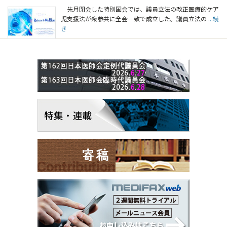
先月閉会した特別国会では、議員立法の改正医療的ケア
児支援法が衆参共に全会一致で成立した。議員立法の
...続
き