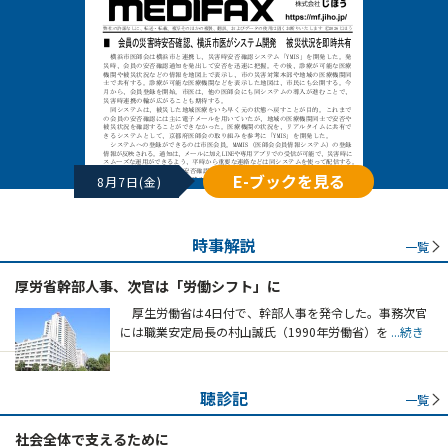
E-ブックを見る
8月7日(金)
時事解説
一覧
厚労省幹部人事、次官は「労働シフト」に
厚生労働省は4日付で、幹部人事を発令した。事務次官
には職業安定局長の村山誠氏（1990年労働省）を
...続き
聴診記
一覧
社会全体で支えるために