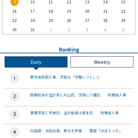
9
10
11
12
13
14
15
16
17
18
19
20
21
22
23
24
25
26
27
28
29
30
31
1
2
3
4
5
Ranking
Daily
Weekly
厚労省幹部人事、次官は「労働シフト」に
医療担当の主計官に片山氏、次長に八幡氏 財務省人事
事務次官に宇波氏、主計局長は坂本氏 財務省人事
日歯連・太田会長、骨太を評価 要望「ほぼ入った」