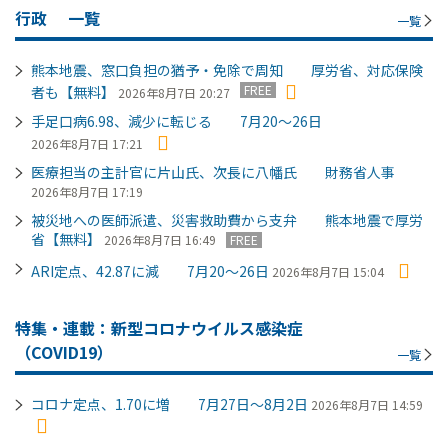
行政
一覧
一覧
熊本地震、窓口負担の猶予・免除で周知 厚労省、対応保険
FREE
者も【無料】
2026年8月7日 20:27
手足口病6.98、減少に転じる 7月20～26日
2026年8月7日 17:21
医療担当の主計官に片山氏、次長に八幡氏 財務省人事
2026年8月7日 17:19
被災地への医師派遣、災害救助費から支弁 熊本地震で厚労
省【無料】
2026年8月7日 16:49
FREE
ARI定点、42.87に減 7月20～26日
2026年8月7日 15:04
特集・連載：新型コロナウイルス感染症
（COVID19）
一覧
コロナ定点、1.70に増 7月27日～8月2日
2026年8月7日 14:59