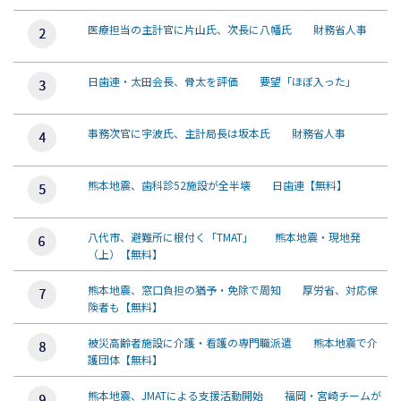
医療担当の主計官に片山氏、次長に八幡氏 財務省人事
日歯連・太田会長、骨太を評価 要望「ほぼ入った」
事務次官に宇波氏、主計局長は坂本氏 財務省人事
熊本地震、歯科診52施設が全半壊 日歯連【無料】
八代市、避難所に根付く「TMAT」 熊本地震・現地発
（上）【無料】
熊本地震、窓口負担の猶予・免除で周知 厚労省、対応保
険者も【無料】
被災高齢者施設に介護・看護の専門職派遣 熊本地震で介
護団体【無料】
熊本地震、JMATによる支援活動開始 福岡・宮崎チームが