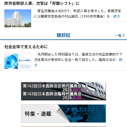
厚労省幹部人事、次官は「労働シフト」に
厚生労働省は4日付で、幹部人事を発令した。事務次官
には職業安定局長の村山誠氏（1990年労働省）を
...続き
聴診記
一覧
社会全体で支えるために
先月閉会した特別国会では、議員立法の改正医療的ケア
児支援法が衆参共に全会一致で成立した。議員立法の
...続
き