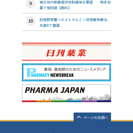
被災地の医療提供体制確保を要望 熊本地
震で保団連【無料】
初発膠芽腫へのメトホルミン併用維持療法、
先進Bで審議
ページの先頭へ