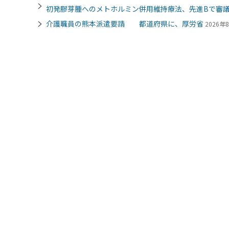
初発膠芽腫へのメトホルミン併用維持療法、先進Bで審
介護職員の熊本派遣要請 都道府県に、厚労省
2026年8