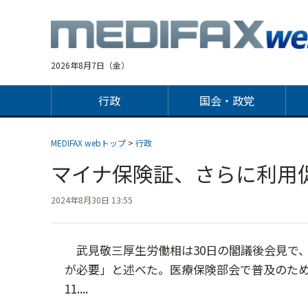
Jump
to
navigation
2026年8月7日（金）
行政
国会・政党
MEDIFAX webトップ
>
行政
マイナ保険証、さらに利
2024年8月30日 13:55
武見敬三厚生労働相は30日の閣議後会見で
が必要」と述べた。医療保険部会で普及のため
11....