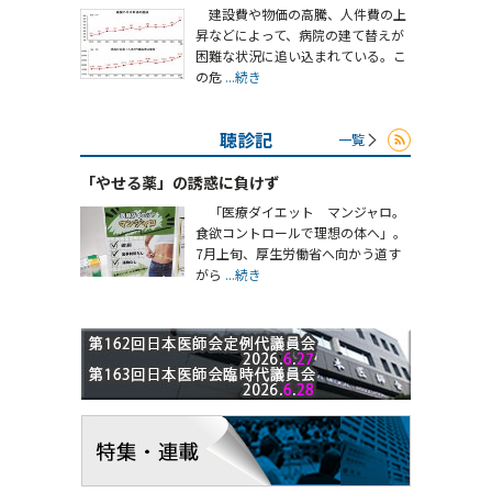
建設費や物価の高騰、人件費の上
昇などによって、病院の建て替えが
困難な状況に追い込まれている。こ
の危
...続き
聴診記
一覧
「やせる薬」の誘惑に負けず
「医療ダイエット マンジャロ。
食欲コントロールで理想の体へ」。
7月上旬、厚生労働省へ向かう道す
がら
...続き