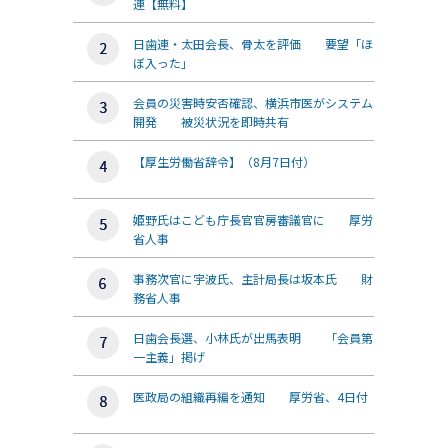
連【無料】
日歯連・太田会長、骨太を評価 要望「ほ
ぼ入った」
会員の災害時安否確認、横浜市医がシステム
開発 被災状況を即時共有
【厚生労働省辞令】（8月7日付）
姫野氏はこども庁長官官房審議官に 厚労
省人事
事務次官に宇波氏、主計局長は坂本氏 財
務省人事
日歯会長選、小林氏が出馬表明 「会員第
一主義」掲げ
医政局の組織再編を通知 厚労省、4日付