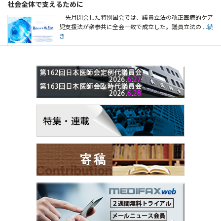
社会全体で支えるために
先月閉会した特別国会では、議員立法の改正医療的ケア
児支援法が衆参共に全会一致で成立した。議員立法の
...続
き