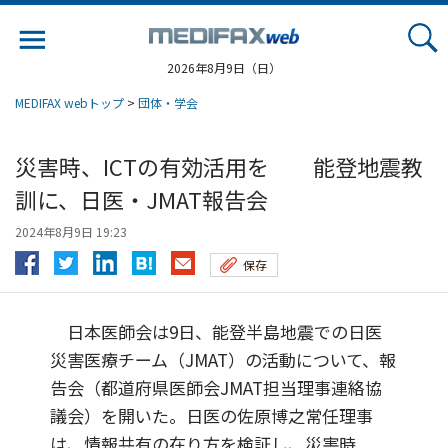
Jump
to
navigation
2026年8月9日（日）
MEDIFAX webトップ
>
団体・学会
災害時、ICTの有効活用を 能登地震教
訓に、日医・JMAT報告会
2024年8月9日 19:23
保存
日本医師会は9日、能登半島地震での日医
災害医療チーム（JMAT）の活動について、報
告会（都道府県医師会JMAT担当理事連絡協
議会）を開いた。日医の佐原博之常任理事
は、情報共有の在り方を検証し、災害時...