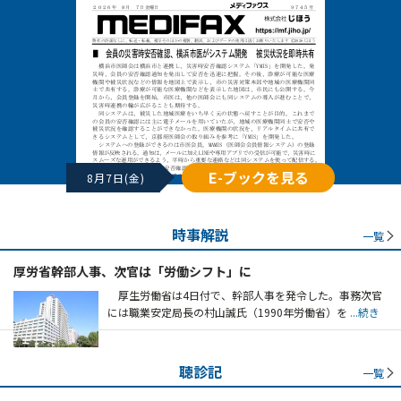
E-ブックを見る
8月7日(金)
時事解説
一覧
厚労省幹部人事、次官は「労働シフト」に
厚生労働省は4日付で、幹部人事を発令した。事務次官
には職業安定局長の村山誠氏（1990年労働省）を
...続き
聴診記
一覧