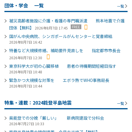
団体・学会
一覧
一覧
被災高齢者施設に介護・看護の専門職派遣 熊本地震で介護
FREE
団体【無料】
2026年8月7日 17:45
国がん中央病院、シンガポールがんセンターと覚書締結
2026年8月7日 16:42
特養など大規模修繕、補助要件見直しを 指定都市市長会
2026年8月7日 12:30
東京科学大が初の心臓移植 患者の待機期間短縮目指す
2026年8月7日 10:48
緊急かつ大規模な対策を エボラ熱でWHO事務局長
2026年8月7日 10:44
特集・連載：2024能登半島地震
一覧
奥能登での分娩「厳しい」 新病院建設で分科会
2026年7月27日 10:33
能登半島地震の特例措置、今月末で終了【無料】