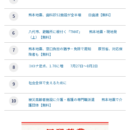
熊本地震、歯科診52施設が全半壊 日歯連【無料】
八代市、避難所に根付く「TMAT」 熊本地震・現地発
（上）【無料】
熊本地震、窓口負担の猶予・免除で周知 厚労省、対応保
険者も【無料】
コロナ定点、1.70に増 7月27日～8月2日
社会全体で支えるために
被災高齢者施設に介護・看護の専門職派遣 熊本地震で介
護団体【無料】