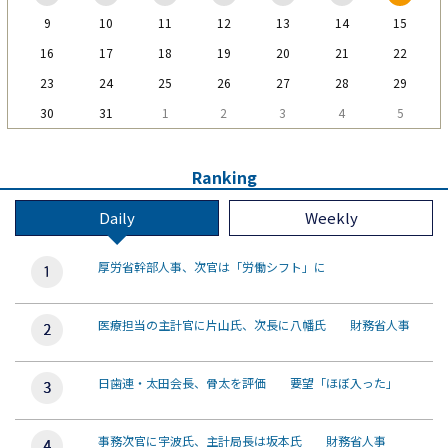
9
10
11
12
13
14
15
16
17
18
19
20
21
22
23
24
25
26
27
28
29
30
31
1
2
3
4
5
Ranking
Daily
Weekly
厚労省幹部人事、次官は「労働シフト」に
医療担当の主計官に片山氏、次長に八幡氏 財務省人事
日歯連・太田会長、骨太を評価 要望「ほぼ入った」
事務次官に宇波氏、主計局長は坂本氏 財務省人事