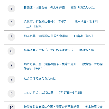
日歯連・太田会長、骨太を評価 要望「ほぼ入った」
八代市、避難所に根付く「TMAT」 熊本地震・現地発
（上）【無料】
熊本地震、歯科診52施設が全半壊 日歯連【無料】
事務次官に宇波氏、主計局長は坂本氏 財務省人事
熊本地震、窓口負担の猶予・免除で周知 厚労省、対応保
険者も【無料】
社会全体で支えるために
コロナ定点、1.70に増 7月27日～8月2日
被災高齢者施設に介護・看護の専門職派遣 熊本地震で介