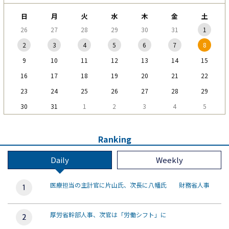
日
月
火
水
木
金
土
26
27
28
29
30
31
1
2
3
4
5
6
7
8
9
10
11
12
13
14
15
16
17
18
19
20
21
22
23
24
25
26
27
28
29
30
31
1
2
3
4
5
Ranking
Daily
Weekly
医療担当の主計官に片山氏、次長に八幡氏 財務省人事
厚労省幹部人事、次官は「労働シフト」に