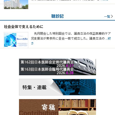
聴診記
一覧
社会全体で支えるために
先月閉会した特別国会では、議員立法の改正医療的ケア
児支援法が衆参共に全会一致で成立した。議員立法の
...続
き