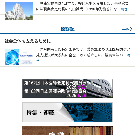
厚生労働省は4日付で、幹部人事を発令した。事務次官
には職業安定局長の村山誠氏（1990年労働省）を
...続き
聴診記
一覧
社会全体で支えるために
先月閉会した特別国会では、議員立法の改正医療的ケア
児支援法が衆参共に全会一致で成立した。議員立法の
...続
き