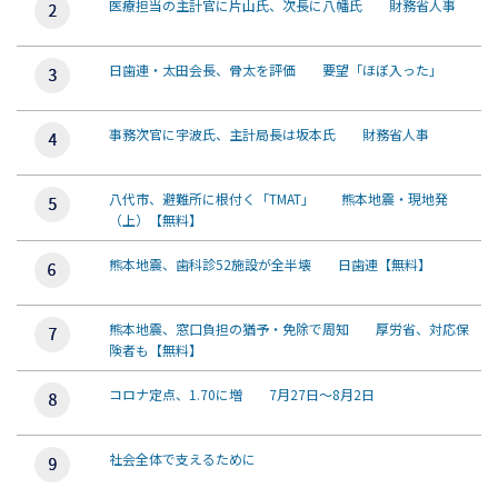
医療担当の主計官に片山氏、次長に八幡氏 財務省人事
日歯連・太田会長、骨太を評価 要望「ほぼ入った」
事務次官に宇波氏、主計局長は坂本氏 財務省人事
八代市、避難所に根付く「TMAT」 熊本地震・現地発
（上）【無料】
熊本地震、歯科診52施設が全半壊 日歯連【無料】
熊本地震、窓口負担の猶予・免除で周知 厚労省、対応保
険者も【無料】
コロナ定点、1.70に増 7月27日～8月2日
社会全体で支えるために