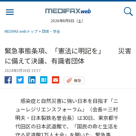
Jump
to
navigation
2026年8月8日（土）
MEDIFAX webトップ
>
団体・学会
緊急事態条項、「憲法に明記を」 災害
に備えて決議、有識者団体
2024年5月30日 19:57
保存
感染症と自然災害に強い日本を目指す「ニ
ューレジリエンスフォーラム」（会長＝三村
明夫・日本製鉄名誉会長）は30日、東京都千
代田区の日本武道館で、「国民の命と生活を
守る武道館1万人大会」を開いた。緊急事...