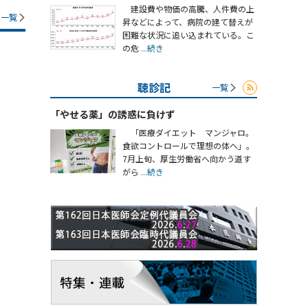
建設費や物価の高騰、人件費の上
一覧
昇などによって、病院の建て替えが
困難な状況に追い込まれている。こ
の危
...続き
聴診記
一覧
「やせる薬」の誘惑に負けず
「医療ダイエット マンジャロ。
食欲コントロールで理想の体へ」。
7月上旬、厚生労働省へ向かう道す
がら
...続き