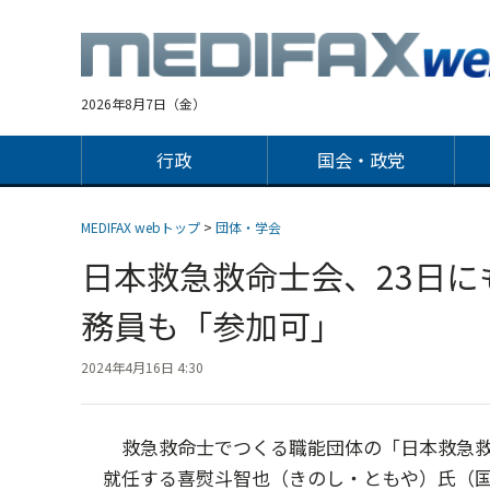
Jump
to
navigation
2026年8月7日（金）
行政
国会・政党
MEDIFAX webトップ
>
団体・学会
日本救急救命士会、23日
務員も「参加可」
2024年4月16日 4:30
救急救命士でつくる職能団体の「日本救急救命
就任する喜熨斗智也（きのし・ともや）氏（