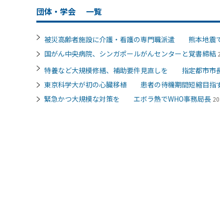
団体・学会
一覧
被災高齢者施設に介護・看護の専門職派遣 熊本地震
国がん中央病院、シンガポールがんセンターと覚書締結
特養など大規模修繕、補助要件見直しを 指定都市市
東京科学大が初の心臓移植 患者の待機期間短縮目指
緊急かつ大規模な対策を エボラ熱でWHO事務局長
20