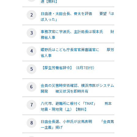
連【無料】
日歯連・太田会長、骨太を評価 要望「ほ
ぼ入った」
事務次官に宇波氏、主計局長は坂本氏 財
務省人事
姫野氏はこども庁長官官房審議官に 厚労
省人事
【厚生労働省辞令】（8月7日付）
会員の災害時安否確認、横浜市医がシステム
開発 被災状況を即時共有
八代市、避難所に根付く「TMAT」 熊本
地震・現地発（上）【無料】
日歯会長選、小林氏が出馬表明 「会員第
一主義」掲げ