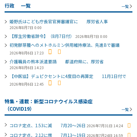
行政
一覧
一覧
姫野氏はこども庁長官官房審議官に 厚労省人事
2026年8月7日 0:00
【厚生労働省辞令】（8月7日付）
2026年8月7日 0:00
初発膠芽腫へのメトホルミン併用維持療法、先進Bで審議
2026年8月6日 17:23
介護職員の熊本派遣要請 都道府県に、厚労省
2026年8月6日 14:23
【中医協】デュピクセントに4度目の再算定 11月1日付で
2026年8月6日 12:45
特集・連載：新型コロナウイルス感染症
（COVID19）
一覧
コロナ定点、1.53に減 7月20～26日
2026年7月31日 14:24
コロナ定点、2.12に増 7月13～19日
2026年7月24日 16:59