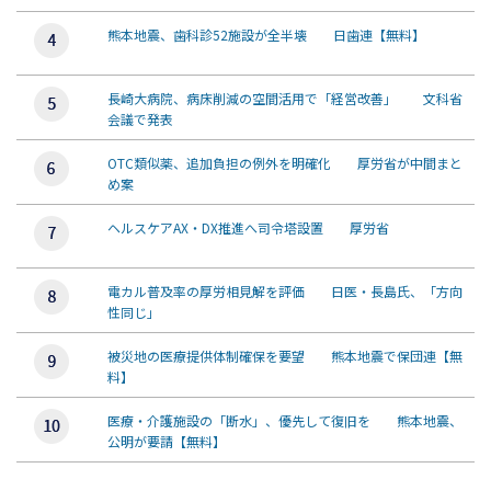
熊本地震、歯科診52施設が全半壊 日歯連【無料】
長崎大病院、病床削減の空間活用で「経営改善」 文科省
会議で発表
OTC類似薬、追加負担の例外を明確化 厚労省が中間まと
め案
ヘルスケアAX・DX推進へ司令塔設置 厚労省
電カル普及率の厚労相見解を評価 日医・長島氏、「方向
性同じ」
被災地の医療提供体制確保を要望 熊本地震で保団連【無
料】
医療・介護施設の「断水」、優先して復旧を 熊本地震、
公明が要請【無料】