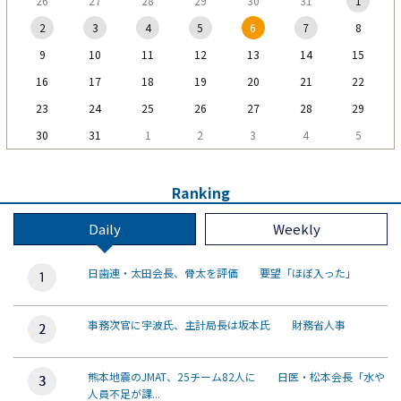
26
27
28
29
30
31
1
2
3
4
5
6
7
8
9
10
11
12
13
14
15
16
17
18
19
20
21
22
23
24
25
26
27
28
29
30
31
1
2
3
4
5
Ranking
Daily
Weekly
日歯連・太田会長、骨太を評価 要望「ほぼ入った」
事務次官に宇波氏、主計局長は坂本氏 財務省人事
熊本地震のJMAT、25チーム82人に 日医・松本会長「水や
人員不足が課...