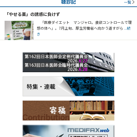
聴診記
一覧
「やせる薬」の誘惑に負けず
「医療ダイエット マンジャロ。食欲コントロールで理
想の体へ」。7月上旬、厚生労働省へ向かう道すがら
...続
き