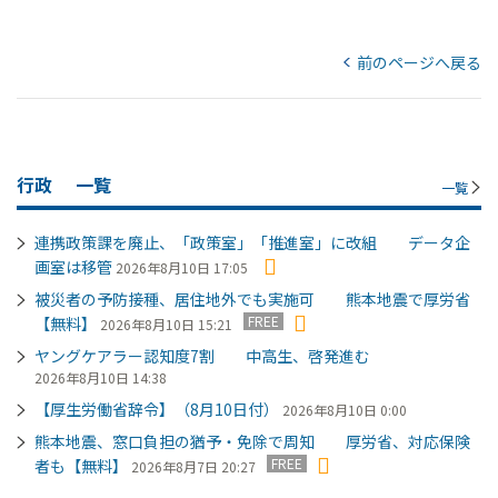
前のページへ戻る
行政
一覧
一覧
連携政策課を廃止、「政策室」「推進室」に改組 データ企
画室は移管
2026年8月10日 17:05
被災者の予防接種、居住地外でも実施可 熊本地震で厚労省
FREE
【無料】
2026年8月10日 15:21
ヤングケアラー認知度7割 中高生、啓発進む
2026年8月10日 14:38
【厚生労働省辞令】（8月10日付）
2026年8月10日 0:00
熊本地震、窓口負担の猶予・免除で周知 厚労省、対応保険
FREE
者も【無料】
2026年8月7日 20:27