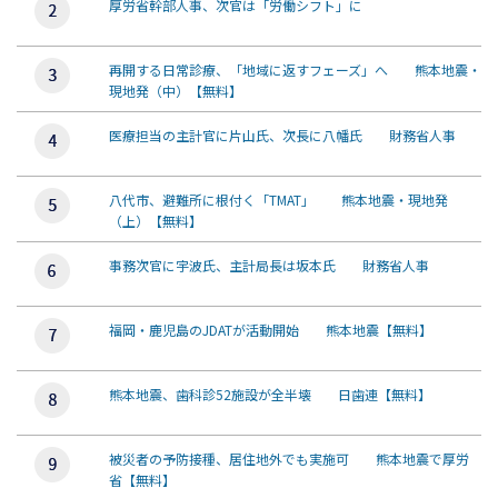
厚労省幹部人事、次官は「労働シフト」に
再開する日常診療、「地域に返すフェーズ」へ 熊本地震・
現地発（中）【無料】
医療担当の主計官に片山氏、次長に八幡氏 財務省人事
八代市、避難所に根付く「TMAT」 熊本地震・現地発
（上）【無料】
事務次官に宇波氏、主計局長は坂本氏 財務省人事
福岡・鹿児島のJDATが活動開始 熊本地震【無料】
熊本地震、歯科診52施設が全半壊 日歯連【無料】
被災者の予防接種、居住地外でも実施可 熊本地震で厚労
省【無料】