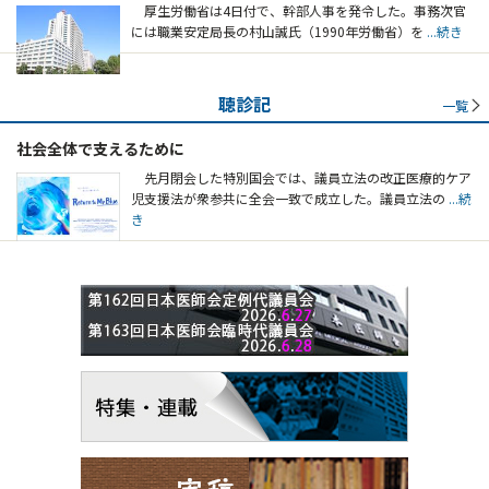
厚生労働省は4日付で、幹部人事を発令した。事務次官
には職業安定局長の村山誠氏（1990年労働省）を
...続き
聴診記
一覧
社会全体で支えるために
先月閉会した特別国会では、議員立法の改正医療的ケア
児支援法が衆参共に全会一致で成立した。議員立法の
...続
き