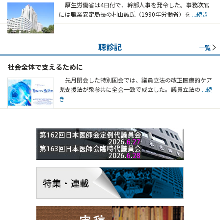
厚生労働省は4日付で、幹部人事を発令した。事務次官
には職業安定局長の村山誠氏（1990年労働省）を
...続き
聴診記
一覧
社会全体で支えるために
先月閉会した特別国会では、議員立法の改正医療的ケア
児支援法が衆参共に全会一致で成立した。議員立法の
...続
き