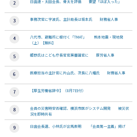
日歯連・太田会長、骨太を評価 要望「ほぼ入った」
事務次官に宇波氏、主計局長は坂本氏 財務省人事
八代市、避難所に根付く「TMAT」 熊本地震・現地発
（上）【無料】
姫野氏はこども庁長官官房審議官に 厚労省人事
医療担当の主計官に片山氏、次長に八幡氏 財務省人事
【厚生労働省辞令】（8月7日付）
会員の災害時安否確認、横浜市医がシステム開発 被災状
況を即時共有
日歯会長選、小林氏が出馬表明 「会員第一主義」掲げ