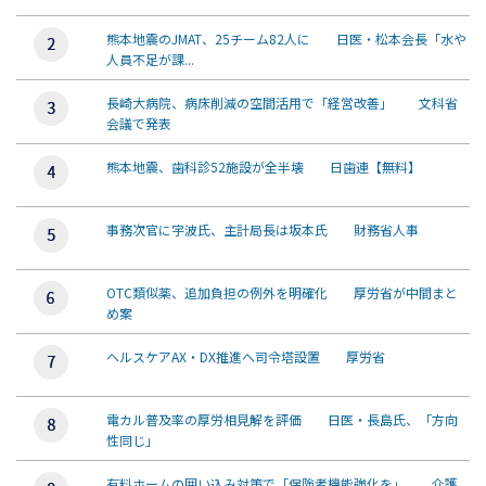
熊本地震のJMAT、25チーム82人に 日医・松本会長「水や
人員不足が課...
長崎大病院、病床削減の空間活用で「経営改善」 文科省
会議で発表
熊本地震、歯科診52施設が全半壊 日歯連【無料】
事務次官に宇波氏、主計局長は坂本氏 財務省人事
OTC類似薬、追加負担の例外を明確化 厚労省が中間まと
め案
ヘルスケアAX・DX推進へ司令塔設置 厚労省
電カル普及率の厚労相見解を評価 日医・長島氏、「方向
性同じ」
有料ホームの囲い込み対策で「保険者機能強化を」 介護