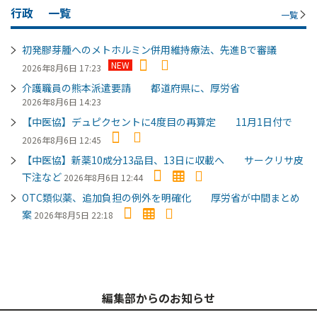
行政
一覧
一覧
初発膠芽腫へのメトホルミン併用維持療法、先進Bで審議
NEW
2026年8月6日 17:23
介護職員の熊本派遣要請 都道府県に、厚労省
2026年8月6日 14:23
【中医協】デュピクセントに4度目の再算定 11月1日付で
2026年8月6日 12:45
【中医協】新薬10成分13品目、13日に収載へ サークリサ皮
下注など
2026年8月6日 12:44
OTC類似薬、追加負担の例外を明確化 厚労省が中間まとめ
案
2026年8月5日 22:18
編集部からのお知らせ