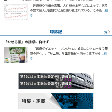
建設費や物価の高騰、人件費の上昇などによって、病院
の建て替えが困難な状況に追い込まれている。この危
...続
き
聴診記
一覧
「やせる薬」の誘惑に負けず
「医療ダイエット マンジャロ。食欲コントロールで理
想の体へ」。7月上旬、厚生労働省へ向かう道すがら
...続
き