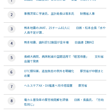
事務次官に宇波氏、主計局長は坂本氏 財務省人事
熊本地震のJMAT、25チーム82人に 日医・松本会長「水や
人員不足が課...
熊本地震、歯科診52施設が全半壊 日歯連【無料】
長崎大病院、病床削減の空間活用で「経営改善」 文科省
会議で発表
OTC類似薬、追加負担の例外を明確化 厚労省が中間まと
め案
ヘルスケアAX・DX推進へ司令塔設置 厚労省
電カル普及率の厚労相見解を評価 日医・長島氏、「方向
性同じ」