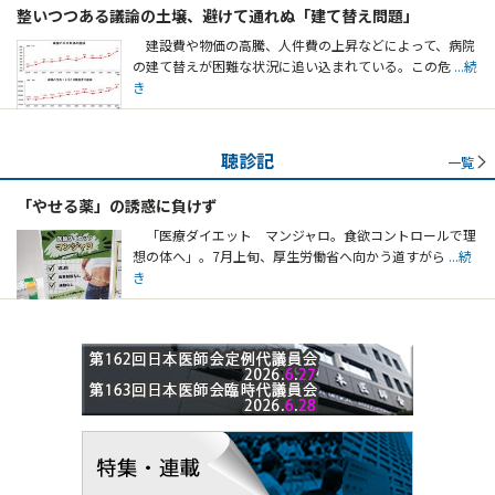
整いつつある議論の土壌、避けて通れぬ「建て替え問題」
建設費や物価の高騰、人件費の上昇などによって、病院
の建て替えが困難な状況に追い込まれている。この危
...続
き
聴診記
一覧
「やせる薬」の誘惑に負けず
「医療ダイエット マンジャロ。食欲コントロールで理
想の体へ」。7月上旬、厚生労働省へ向かう道すがら
...続
き