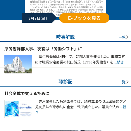
E-ブックを見る
8月7日(金)
時事解説
一覧
厚労省幹部人事、次官は「労働シフト」に
厚生労働省は4日付で、幹部人事を発令した。事務次官
には職業安定局長の村山誠氏（1990年労働省）を
...続き
聴診記
一覧
社会全体で支えるために
先月閉会した特別国会では、議員立法の改正医療的ケア
児支援法が衆参共に全会一致で成立した。議員立法の
...続
き