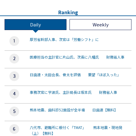
Ranking
Daily
Weekly
厚労省幹部人事、次官は「労働シフト」に
医療担当の主計官に片山氏、次長に八幡氏 財務省人事
日歯連・太田会長、骨太を評価 要望「ほぼ入った」
事務次官に宇波氏、主計局長は坂本氏 財務省人事
熊本地震、歯科診52施設が全半壊 日歯連【無料】
八代市、避難所に根付く「TMAT」 熊本地震・現地発
（上）【無料】