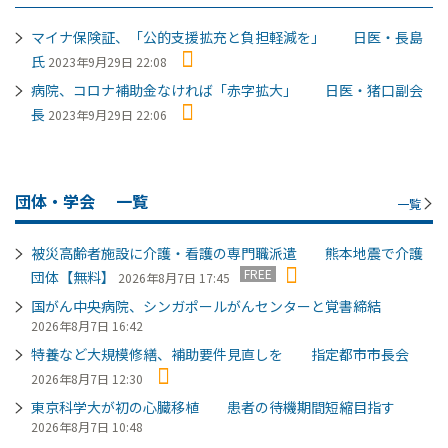
マイナ保険証、「公的支援拡充と負担軽減を」 日医・長島
氏
2023年9月29日 22:08
病院、コロナ補助金なければ「赤字拡大」 日医・猪口副会
長
2023年9月29日 22:06
団体・学会
一覧
一覧
被災高齢者施設に介護・看護の専門職派遣 熊本地震で介護
FREE
団体【無料】
2026年8月7日 17:45
国がん中央病院、シンガポールがんセンターと覚書締結
2026年8月7日 16:42
特養など大規模修繕、補助要件見直しを 指定都市市長会
2026年8月7日 12:30
東京科学大が初の心臓移植 患者の待機期間短縮目指す
2026年8月7日 10:48